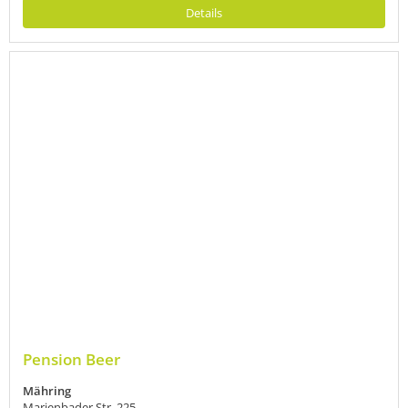
Details
Pension Beer
Mähring
Marienbader Str. 225