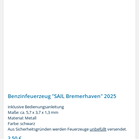
Benzinfeuerzeug "SAIL Bremerhaven" 2025
inklusive Bedienungsanleitung
Maße: ca. 5,7 x 3,7 x 1,3 mm
Material: Metall
Farbe: schwarz
Aus Sicherheitsgründen werden Feuerzeuge
unbefüllt
versendet.
3,50 €