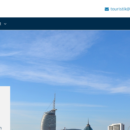
touristik
R
n