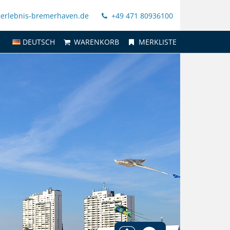
@erlebnis-bremerhaven.de
+49 471 80936100
DEUTSCH
WARENKORB
MERKLISTE