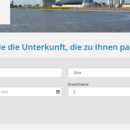
e die Unterkunft, die zu Ihnen pa
Type 2 or
more
characters
Erwachsene
for
results.