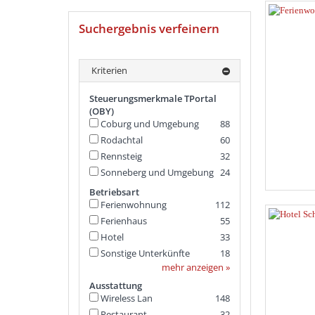
Suchergebnis verfeinern
Kriterien
Steuerungsmerkmale TPortal
(OBY)
Coburg und Umgebung
88
Rodachtal
60
Rennsteig
32
Sonneberg und Umgebung
24
Betriebsart
Ferienwohnung
112
Ferienhaus
55
Hotel
33
Sonstige Unterkünfte
18
mehr anzeigen »
Ausstattung
Wireless Lan
148
Restaurant
32