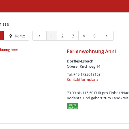
nisse
Karte
1
2
3
4
5
Ferienwohnung Anni
Dörfles-Esbach
Oberer Kirchweg 14
Tel.
+49 1732018153
Kontaktformular »
73,00 bis 115,50 EUR pro Einheit/Na
Rödental und gehört zum Landkreis 