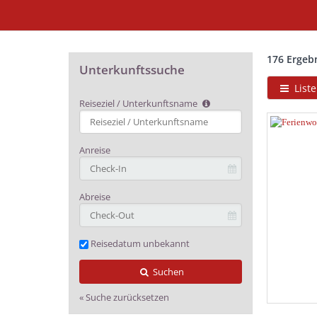
176 Ergeb
Unterkunftssuche
Liste
Reiseziel / Unterkunftsname
Type 2 or
more
characters
Anreise
for
results.
Abreise
Reisedatum unbekannt
Suchen
« Suche zurücksetzen