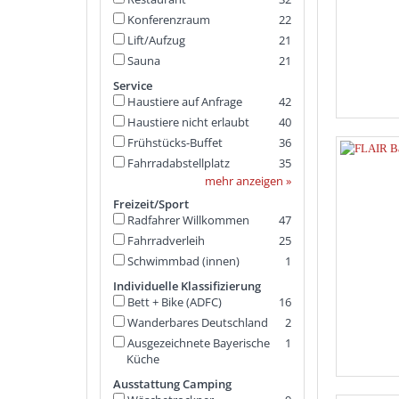
Konferenzraum
22
Lift/Aufzug
21
Sauna
21
Service
Haustiere auf Anfrage
42
Haustiere nicht erlaubt
40
Frühstücks-Buffet
36
Fahrradabstellplatz
35
mehr anzeigen »
Freizeit/Sport
Radfahrer Willkommen
47
Fahrradverleih
25
Schwimmbad (innen)
1
Individuelle Klassifizierung
Bett + Bike (ADFC)
16
Wanderbares Deutschland
2
Ausgezeichnete Bayerische
1
Küche
Ausstattung Camping