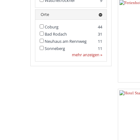
Wäschetrockner
9
Orte
Coburg
44
Bad Rodach
31
Neuhaus am Rennweg
11
Sonneberg
11
mehr anzeigen »