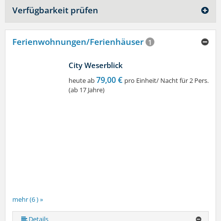
Verfügbarkeit prüfen
Ferienwohnungen/Ferienhäuser
1
City Weserblick
79,00 €
heute ab
pro Einheit/ Nacht für 2 Pers.
(ab 17 Jahre)
mehr (6 ) »
mehr (6 ) »
mehr (6 ) »
Details