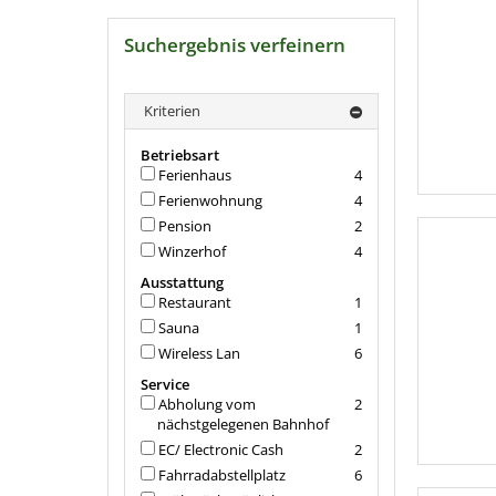
Suchergebnis verfeinern
Kriterien
Betriebsart
Ferienhaus
4
Ferienwohnung
4
Pension
2
Winzerhof
4
Ausstattung
Restaurant
1
Sauna
1
Wireless Lan
6
Service
Abholung vom
2
nächstgelegenen Bahnhof
EC/ Electronic Cash
2
Fahrradabstellplatz
6