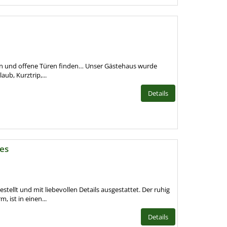
sein und offene Türen finden… Unser Gästehaus wurde
aub, Kurztrip,...
Details
es
tellt und mit liebevollen Details ausgestattet. Der ruhig
, ist in einen...
Details