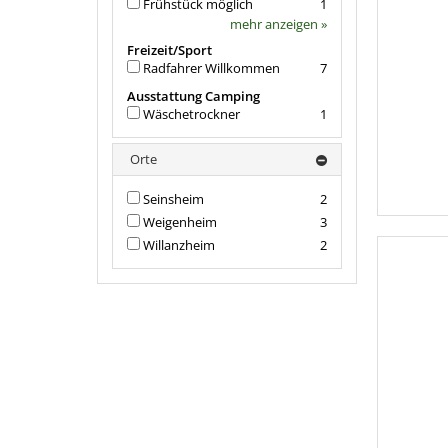
Frühstück möglich
1
mehr anzeigen »
Freizeit/Sport
Radfahrer Willkommen
7
Ausstattung Camping
Wäschetrockner
1
Orte
Seinsheim
2
Weigenheim
3
Willanzheim
2