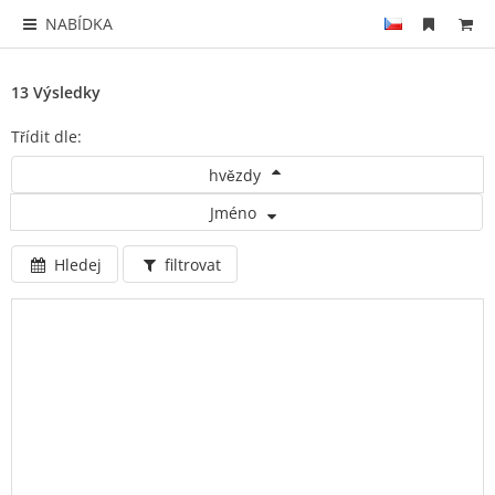
NABÍDKA
13 Výsledky
Třídit dle:
hvězdy
Jméno
Hledej
filtrovat