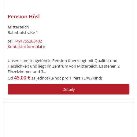
Pension Hösl
Mitterteich
Bahnhofstraße 1
tel.
+491755283402
Kontaktní formulář »
Unsere familiengeführte Pension überzeugt mit Qualität und
Herzlichkeit und liegt im Zentrum von Mitterteich. Es stehen 2
Einzelzimmer und 3...
45,00 €
Od
za jednotku/noc pro 1 Pers. (Erw./Kind)
Detaily