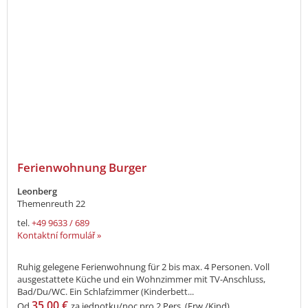
Ferienwohnung Burger
Leonberg
Themenreuth 22
tel.
+49 9633 / 689
Kontaktní formulář »
Ruhig gelegene Ferienwohnung für 2 bis max. 4 Personen. Voll
ausgestattete Küche und ein Wohnzimmer mit TV-Anschluss,
Bad/Du/WC. Ein Schlafzimmer (Kinderbett...
35,00 €
Od
za jednotku/noc pro 2 Pers. (Erw./Kind)