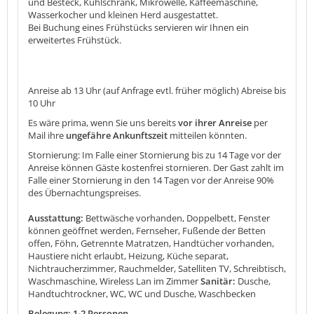
und Besteck, Kühlschrank, Mikrowelle, Kaffeemaschine,
Wasserkocher und kleinen Herd ausgestattet.
Bei Buchung eines Frühstücks servieren wir Ihnen ein
erweitertes Frühstück.
Anreise ab 13 Uhr (auf Anfrage evtl. früher möglich) Abreise bis
10 Uhr
Es wäre prima, wenn Sie uns bereits
vor ihrer Anreise
per
Mail ihre
ungefähre Ankunftszeit
mitteilen könnten.
Stornierung: Im Falle einer Stornierung bis zu 14 Tage vor der
Anreise können Gäste kostenfrei stornieren. Der Gast zahlt im
Falle einer Stornierung in den 14 Tagen vor der Anreise 90%
des Übernachtungspreises.
Ausstattung:
Bettwäsche vorhanden, Doppelbett, Fenster
können geöffnet werden, Fernseher, Fußende der Betten
offen, Föhn, Getrennte Matratzen, Handtücher vorhanden,
Haustiere nicht erlaubt, Heizung, Küche separat,
Nichtraucherzimmer, Rauchmelder, Satelliten TV, Schreibtisch,
Waschmaschine, Wireless Lan im Zimmer
Sanitär:
Dusche,
Handtuchtrockner, WC, WC und Dusche, Waschbecken
Belegung: 1-2 Personen