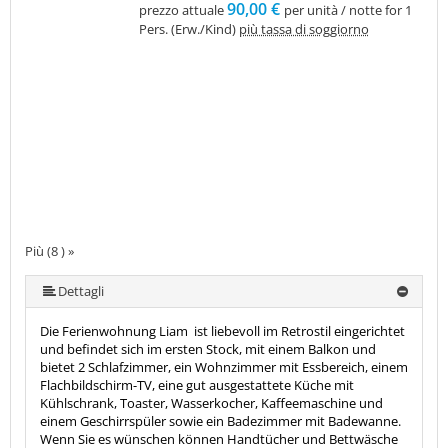
90,00 €
prezzo attuale
per unità / notte for 1
Pers. (Erw./Kind)
più tassa di soggiorno
Più (8 ) »
Più (8 ) »
Più (8 ) »
Più (8 ) »
Più (8 ) »
Dettagli
Die Ferienwohnung Liam ist liebevoll im Retrostil eingerichtet
und befindet sich im ersten Stock, mit einem Balkon und
bietet 2 Schlafzimmer, ein Wohnzimmer mit Essbereich, einem
Flachbildschirm-TV, eine gut ausgestattete Küche mit
Kühlschrank, Toaster, Wasserkocher, Kaffeemaschine und
einem Geschirrspüler sowie ein Badezimmer mit Badewanne.
Wenn Sie es wünschen können Handtücher und Bettwäsche