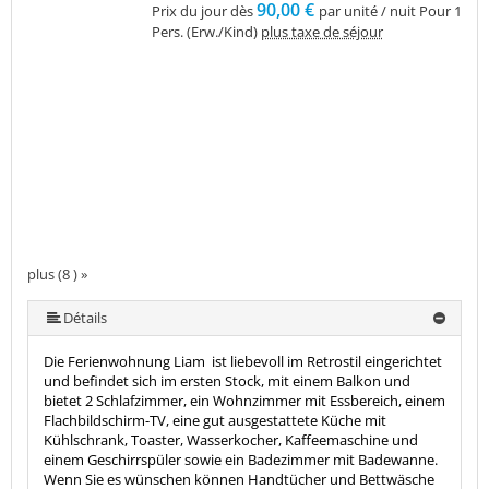
90,00 €
Prix du jour dès
par unité / nuit Pour 1
Pers. (Erw./Kind)
plus taxe de séjour
plus (8 ) »
plus (8 ) »
plus (8 ) »
plus (8 ) »
plus (8 ) »
Détails
Die Ferienwohnung Liam ist liebevoll im Retrostil eingerichtet
und befindet sich im ersten Stock, mit einem Balkon und
bietet 2 Schlafzimmer, ein Wohnzimmer mit Essbereich, einem
Flachbildschirm-TV, eine gut ausgestattete Küche mit
Kühlschrank, Toaster, Wasserkocher, Kaffeemaschine und
einem Geschirrspüler sowie ein Badezimmer mit Badewanne.
Wenn Sie es wünschen können Handtücher und Bettwäsche