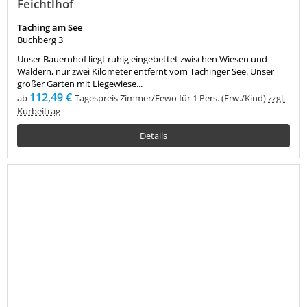
Feichtlhof
Taching am See
Buchberg 3
Unser Bauernhof liegt ruhig eingebettet zwischen Wiesen und
Wäldern, nur zwei Kilometer entfernt vom Tachinger See. Unser
großer Garten mit Liegewiese...
112,49 €
ab
Tagespreis Zimmer/Fewo für 1 Pers. (Erw./Kind)
zzgl.
Kurbeitrag
Details