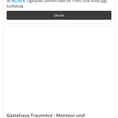
90,00 €
ab
Tagespreis Zimmer/Fewo für 1 Pers. (Erw./Kind)
zzgl.
Kurbeitrag
Details
Gästehaus Traunreut - Monteur und