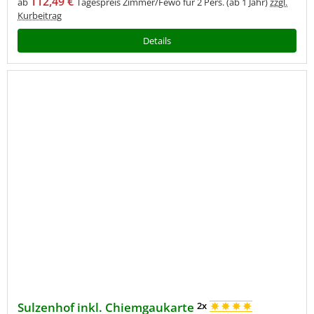
112,49 €
ab
Tagespreis Zimmer/Fewo für 2 Pers. (ab 1 Jahr)
zzgl.
Kurbeitrag
Details
Sulzenhof inkl. Chiemgaukarte
2x