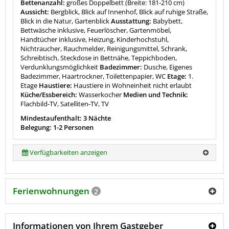
Bettenanzahl:
großes Doppelbett (Breite: 181-210 cm)
Aussicht:
Bergblick, Blick auf Innenhof, Blick auf ruhige Straße,
Blick in die Natur, Gartenblick
Ausstattung:
Babybett,
Bettwäsche inklusive, Feuerlöscher, Gartenmöbel,
Handtücher inklusive, Heizung, Kinderhochstuhl,
Nichtraucher, Rauchmelder, Reinigungsmittel, Schrank,
Schreibtisch, Steckdose in Bettnähe, Teppichboden,
Verdunklungsmöglichkeit
Badezimmer:
Dusche, Eigenes
Badezimmer, Haartrockner, Toilettenpapier, WC
Etage:
1.
Etage
Haustiere:
Haustiere in Wohneinheit nicht erlaubt
Küche/Essbereich:
Wasserkocher
Medien und Technik:
Flachbild-TV, Satelliten-TV, TV
Mindestaufenthalt: 3 Nächte
Belegung: 1-2 Personen
Verfügbarkeiten anzeigen
Ferienwohnungen
2
Informationen von Ihrem Gastgeber