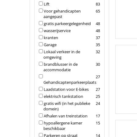
Lift
83
Voor gehandicapten
65
aangepast
gratis parkeergelegenheid
48
wasserijservice
48
kranten
37
Garage
35
Lokaal verkeer in de
32
omgeving
brandblusser in de
30
accommodatie
27
Gehandicaptenparkeerplaats
Laadstation voor E-bikes
27
elektrisch tankstation
25
gratis wifi (in het publieke
24
domein)
Afhalen van treinstation
17
hypoallergene kamer
15
beschikbaar
Parkeren op straat
14