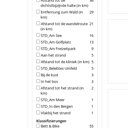
Afstand tot de
36
dichtstbijzijnde halte (in km)
Entfernung zum Wald (in
29
km)
Afstand tot de wandelroute
21
(in km)
STD_Am See
16
STD_Am Golfplatz
13
STD_Am Freizeitpark
9
Aan het strand
5
Afstand tot de kliniek (in km)
5
STD_Belebtes Umfeld
5
Bij de kust
3
In het bos
3
Afstand tot het strand (in
2
km)
STD_Am Meer
1
STD_In den Bergen
1
Vlakbij het strand
1
Klassifizierungen
Bett & Bike
55