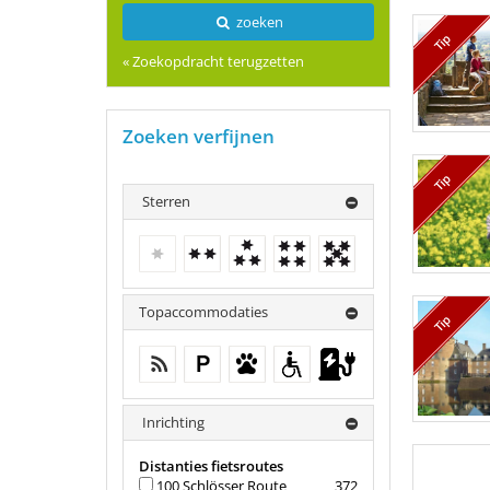
zoeken
Tip
« Zoekopdracht terugzetten
Zoeken verfijnen
Tip
Sterren
Geen verdere resultaten
2 Sterren
3 Sterren
4 Sterren
5 Sterren
Topaccommodaties
Tip
gratis wifi (in de gehele accomodatie)
Parkeren bij het huis
Huisdieren toegestaan
Voor
elektrisch
gehandicapten
tankstation
aangepast
Inrichting
Distanties fietsroutes
100 Schlösser Route
372