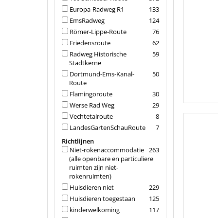
Europa-Radweg R1
133
EmsRadweg
124
Römer-Lippe-Route
76
Friedensroute
62
Radweg Historische
59
Stadtkerne
Dortmund-Ems-Kanal-
50
Route
Flamingoroute
30
Werse Rad Weg
29
Vechtetalroute
8
LandesGartenSchauRoute
7
Richtlijnen
Niet-rokenaccommodatie
263
(alle openbare en particuliere
ruimten zijn niet-
rokenruimten)
Huisdieren niet
229
Huisdieren toegestaan
125
kinderwelkoming
117