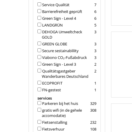
Service Qualität
7
Barrierefreiheit geprüft
6
Green Sign - Level 4
6
LANDGRÜN
5
DEHOGA Umweltcheck
3
GOLD
GREEN GLOBE
3
Secure sestainablility
3
Viabono CO₂-Fußabdruck
3
Green Sign - Level 3
2
Qualitätsgastgeber
2
Wanderbares Deutschland
ECOPROFIT
1
FN-gestest
1
services
Parkeren bij het huis
329
gratis wifi (in de gehele
308
accomodatie)
Fietsenstalling
232
Fietsverhuur
108