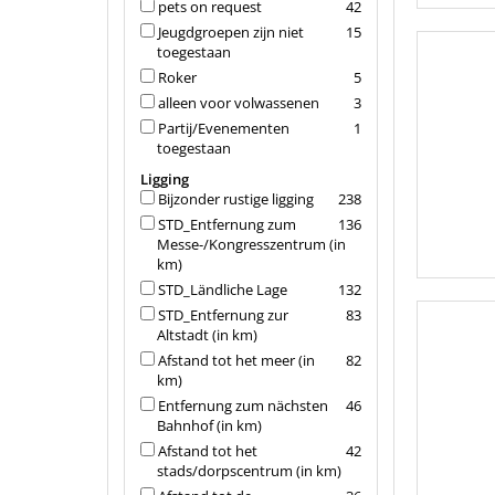
pets on request
42
Jeugdgroepen zijn niet
15
toegestaan
Roker
5
alleen voor volwassenen
3
Partij/Evenementen
1
toegestaan
Ligging
Bijzonder rustige ligging
238
STD_Entfernung zum
136
Messe-/Kongresszentrum (in
km)
STD_Ländliche Lage
132
STD_Entfernung zur
83
Altstadt (in km)
Afstand tot het meer (in
82
km)
Entfernung zum nächsten
46
Bahnhof (in km)
Afstand tot het
42
stads/dorpscentrum (in km)