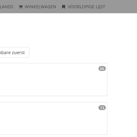
LANDS
WINKELWAGEN
VOORLOPIGE LIJST
hbare zuerst
66
13