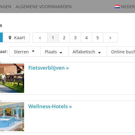
INGEN
ALGEMENE VOORWAARDEN
NEDER
s
Kaart
1
2
3
4
5
aar:
Sterren
Plaats
Alfabetisch
Online buc
Fietsverblijven »
Wellness-Hotels »