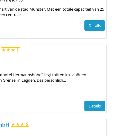
3-0015393-22
 hart van de stad Münster. Met een totale capaciteit van 25
n centrale...
Details
e
andhotel Hermannshöhe" liegt mitten im schönen
 Grenze, in Legden. Das persönlich...
Details
GmbH