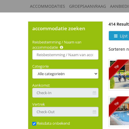
ACCOMMODATIES
GROEPSAANVRAAG
AANBIED
414 Result
accommodatie zoeken
Lijst
Reisbestemming / Naam van
accommodatie
Sorteren n
Type 2 or
more
characters
Tip
Categorie
for
results.
Aankomst
Tip
Vertrek
Reisdata onbekend