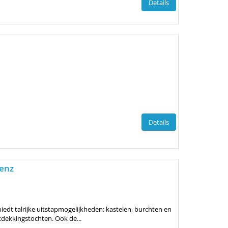
Details
Details
enz
edt talrijke uitstapmogelijkheden: kastelen, burchten en
ntdekkingstochten. Ook de...