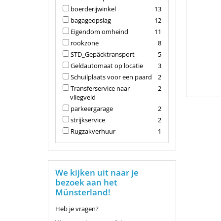
boerderijwinkel
13
bagageopslag
12
Eigendom omheind
11
rookzone
8
STD_Gepäcktransport
5
Geldautomaat op locatie
3
Schuilplaats voor een paard
2
Transferservice naar
2
vliegveld
parkeergarage
2
strijkservice
2
Rugzakverhuur
1
We kijken uit naar je
bezoek aan het
Münsterland!
Heb je vragen?