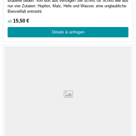
Brauerei bilden. Von dort aus verfolgen Sie Schritt für Schritt wie aus
nur vier Zutaten: Hopfen, Malz, Hefe und Wasser, eine unglaubliche
Biervielfalt entsteht.
15,50 €
ab
Details & anfragen