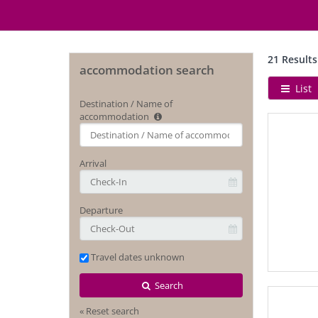
21 Results
accommodation search
List
Destination / Name of
accommodation
Type 2 or
more
characters
Arrival
for
results.
Departure
Travel dates unknown
Search
« Reset search