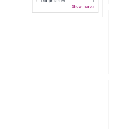
Dorfprozelten
1
Show more »