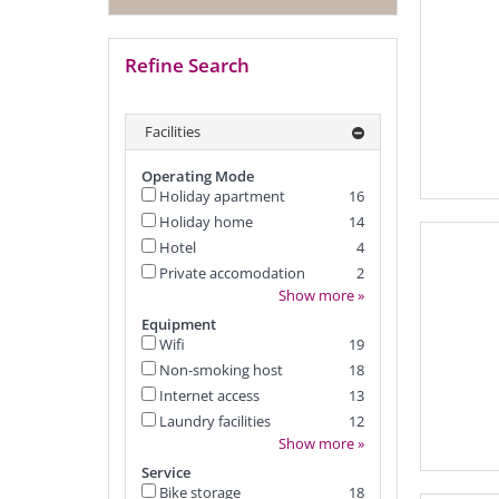
Refine Search
Facilities
Operating Mode
Holiday apartment
16
Holiday home
14
Hotel
4
Private accomodation
2
Show more »
Equipment
Wifi
19
Non-smoking host
18
Internet access
13
Laundry facilities
12
Show more »
Service
Bike storage
18