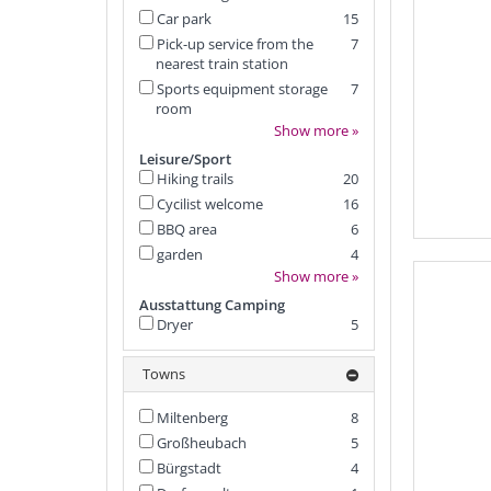
Car park
15
Pick-up service from the
7
nearest train station
Sports equipment storage
7
room
Show more »
Leisure/Sport
Hiking trails
20
Cycilist welcome
16
BBQ area
6
garden
4
Show more »
Ausstattung Camping
Dryer
5
Towns
Miltenberg
8
Großheubach
5
Bürgstadt
4