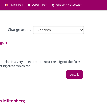
ENGLISH
WISHLIST
SHOPPING-CART
Change order:
ngen
 relax in a very quiet location near the edge of the forest.
ting areas, which can...
Details
s Miltenberg