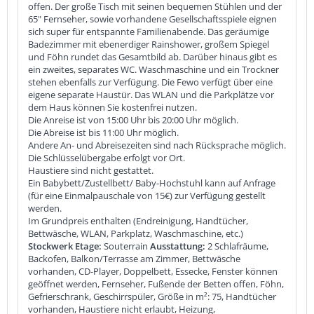
offen. Der große Tisch mit seinen bequemen Stühlen und der
65" Fernseher, sowie vorhandene Gesellschaftsspiele eignen
sich super für entspannte Familienabende. Das geräumige
Badezimmer mit ebenerdiger Rainshower, großem Spiegel
und Föhn rundet das Gesamtbild ab. Darüber hinaus gibt es
ein zweites, separates WC. Waschmaschine und ein Trockner
stehen ebenfalls zur Verfügung. Die Fewo verfügt über eine
eigene separate Haustür. Das WLAN und die Parkplätze vor
dem Haus können Sie kostenfrei nutzen.
Die Anreise ist von 15:00 Uhr bis 20:00 Uhr möglich.
Die Abreise ist bis 11:00 Uhr möglich.
Andere An- und Abreisezeiten sind nach Rücksprache möglich.
Die Schlüsselübergabe erfolgt vor Ort.
Haustiere sind nicht gestattet.
Ein Babybett/Zustellbett/ Baby-Hochstuhl kann auf Anfrage
(für eine Einmalpauschale von 15€) zur Verfügung gestellt
werden.
Im Grundpreis enthalten (Endreinigung, Handtücher,
Bettwäsche, WLAN, Parkplatz, Waschmaschine, etc.)
Stockwerk Etage:
Souterrain
Ausstattung:
2 Schlafräume,
Backofen, Balkon/Terrasse am Zimmer, Bettwäsche
vorhanden, CD-Player, Doppelbett, Essecke, Fenster können
geöffnet werden, Fernseher, Fußende der Betten offen, Föhn,
Gefrierschrank, Geschirrspüler, Größe in m²: 75, Handtücher
vorhanden, Haustiere nicht erlaubt, Heizung,