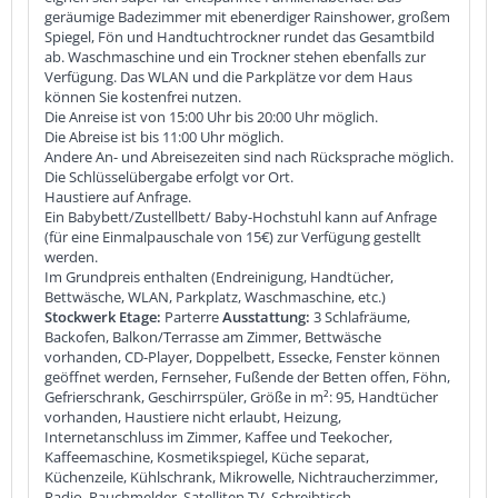
geräumige Badezimmer mit ebenerdiger Rainshower, großem
Spiegel, Fön und Handtuchtrockner rundet das Gesamtbild
ab. Waschmaschine und ein Trockner stehen ebenfalls zur
Verfügung. Das WLAN und die Parkplätze vor dem Haus
können Sie kostenfrei nutzen.
Die Anreise ist von 15:00 Uhr bis 20:00 Uhr möglich.
Die Abreise ist bis 11:00 Uhr möglich.
Andere An- und Abreisezeiten sind nach Rücksprache möglich.
Die Schlüsselübergabe erfolgt vor Ort.
Haustiere auf Anfrage.
Ein Babybett/Zustellbett/ Baby-Hochstuhl kann auf Anfrage
(für eine Einmalpauschale von 15€) zur Verfügung gestellt
werden.
Im Grundpreis enthalten (Endreinigung, Handtücher,
Bettwäsche, WLAN, Parkplatz, Waschmaschine, etc.)
Stockwerk Etage:
Parterre
Ausstattung:
3 Schlafräume,
Backofen, Balkon/Terrasse am Zimmer, Bettwäsche
vorhanden, CD-Player, Doppelbett, Essecke, Fenster können
geöffnet werden, Fernseher, Fußende der Betten offen, Föhn,
Gefrierschrank, Geschirrspüler, Größe in m²: 95, Handtücher
vorhanden, Haustiere nicht erlaubt, Heizung,
Internetanschluss im Zimmer, Kaffee und Teekocher,
Kaffeemaschine, Kosmetikspiegel, Küche separat,
Küchenzeile, Kühlschrank, Mikrowelle, Nichtraucherzimmer,
Radio, Rauchmelder, Satelliten TV, Schreibtisch,