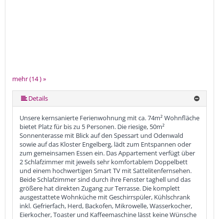
mehr (14 ) »
mehr (14 ) »
mehr (14 ) »
mehr (14 ) »
mehr (14 ) »
mehr (14 ) »
mehr (14 ) »
mehr (14 ) »
mehr (14 ) »
mehr (14 ) »
mehr (14 ) »
Details
Unsere kernsanierte Ferienwohnung mit ca. 74m² Wohnfläche
bietet Platz für bis zu 5 Personen. Die riesige, 50m²
Sonnenterasse mit Blick auf den Spessart und Odenwald
sowie auf das Kloster Engelberg, lädt zum Entspannen oder
zum gemeinsamen Essen ein. Das Appartement verfügt über
2 Schlafzimmer mit jeweils sehr komfortablem Doppelbett
und einem hochwertigen Smart TV mit Sattelitenfernsehen.
Beide Schlafzimmer sind durch ihre Fenster taghell und das
größere hat direkten Zugang zur Terrasse. Die komplett
ausgestattete Wohnküche mit Geschirrspüler, Kühlschrank
inkl. Gefrierfach, Herd, Backofen, Mikrowelle, Wasserkocher,
Eierkocher, Toaster und Kaffeemaschine lässt keine Wünsche