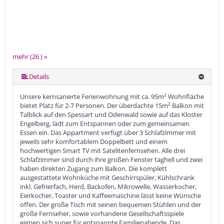
mehr (26 ) »
mehr (26 ) »
mehr (26 ) »
mehr (26 ) »
mehr (26 ) »
mehr (26 ) »
mehr (26 ) »
mehr (26 ) »
mehr (26 ) »
mehr (26 ) »
mehr (26 ) »
mehr (26 ) »
mehr (26 ) »
mehr (26 ) »
mehr (26 ) »
mehr (26 ) »
mehr (26 ) »
mehr (26 ) »
mehr (26 ) »
mehr (26 ) »
mehr (26 ) »
mehr (26 ) »
mehr (26 ) »
Details
Unsere kernsanierte Ferienwohnung mit ca. 95m² Wohnfläche
bietet Platz für 2-7 Personen. Der überdachte 15m² Balkon mit
Talblick auf den Spessart und Odenwald sowie auf das Kloster
Engelberg, lädt zum Entspannen oder zum gemeinsamen
Essen ein. Das Appartment verfügt über 3 Schlafzimmer mit
jeweils sehr komfortablem Doppelbett und einem
hochwertigen Smart TV mit Satelitenfernsehen. Alle drei
Schlafzimmer sind durch ihre großen Fenster taghell und zwei
haben direkten Zugang zum Balkon. Die komplett
ausgestattete Wohnküche mit Geschirrspüler, Kühlschrank
inkl. Gefrierfach, Herd, Backofen, Mikrowelle, Wasserkocher,
Eierkocher, Toaster und Kaffeemaschine lässt keine Wünsche
offen. Der große Tisch mit seinen bequemen Stühlen und der
große Fernseher, sowie vorhandene Gesellschaftsspiele
eignen sich super für entspannte Familienabende. Das