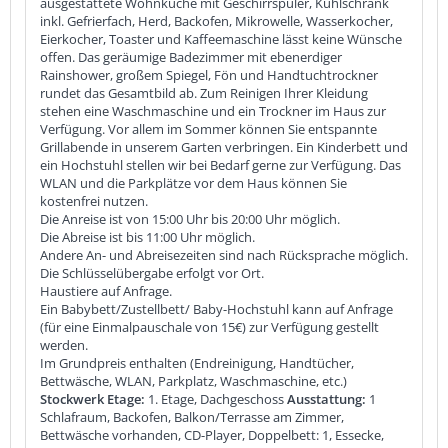
ausgestattete Wohnküche mit Geschirrspüler, Kühlschrank
inkl. Gefrierfach, Herd, Backofen, Mikrowelle, Wasserkocher,
Eierkocher, Toaster und Kaffeemaschine lässt keine Wünsche
offen. Das geräumige Badezimmer mit ebenerdiger
Rainshower, großem Spiegel, Fön und Handtuchtrockner
rundet das Gesamtbild ab. Zum Reinigen Ihrer Kleidung
stehen eine Waschmaschine und ein Trockner im Haus zur
Verfügung. Vor allem im Sommer können Sie entspannte
Grillabende in unserem Garten verbringen. Ein Kinderbett und
ein Hochstuhl stellen wir bei Bedarf gerne zur Verfügung. Das
WLAN und die Parkplätze vor dem Haus können Sie
kostenfrei nutzen.
Die Anreise ist von 15:00 Uhr bis 20:00 Uhr möglich.
Die Abreise ist bis 11:00 Uhr möglich.
Andere An- und Abreisezeiten sind nach Rücksprache möglich.
Die Schlüsselübergabe erfolgt vor Ort.
Haustiere auf Anfrage.
Ein Babybett/Zustellbett/ Baby-Hochstuhl kann auf Anfrage
(für eine Einmalpauschale von 15€) zur Verfügung gestellt
werden.
Im Grundpreis enthalten (Endreinigung, Handtücher,
Bettwäsche, WLAN, Parkplatz, Waschmaschine, etc.)
Stockwerk Etage:
1. Etage, Dachgeschoss
Ausstattung:
1
Schlafraum, Backofen, Balkon/Terrasse am Zimmer,
Bettwäsche vorhanden, CD-Player, Doppelbett: 1, Essecke,