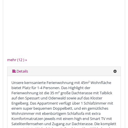
mehr (12 ) »
mehr (12 ) »
mehr (12 ) »
mehr (12 ) »
mehr (12 ) »
mehr (12 ) »
mehr (12 ) »
mehr (12 ) »
mehr (12 ) »
Details
Unsere kernsanierte Ferienwohnung mit 45m² Wohnfläche
bietet Platz für 1-4 Personen. Das Highlight der
Ferienwohnung ist die 35 m² große Dachterasse mit Talblick
auf den Spessart und Odenwald sowie auf das Kloster
Engelberg. Das Appartment verfügt über 1 Schlafzimmer mit
einem super bequemen Doppelbett, und ein gemütliches
Wohnzimmer mit ebenbürtigem Schlafsofa mit extra
Komfortmatratzen jeweils mit einem high end Smart TV mit
Satelitenfernsehen und Zugang zur Dachterasse. Die komplett