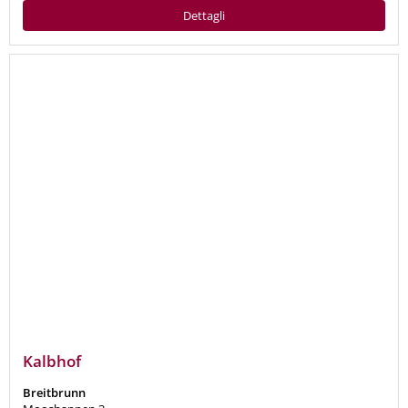
Dettagli
Kalbhof
Breitbrunn