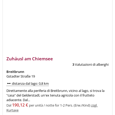
Zuhäusl am Chiemsee
ottimo
9,7
3
Valutazioni di alberghi
Breitbrunn
Gstadter Straße 19
distanza dal lago: 0,8 km
Direttamente alla periferia di Breitbrunn, vicino al lago, si trova la
"casa" del Gelderstadl, un'ex tenuta agricola con il frutteto
adiacente. Dal...
190,12 €
Dal
per unità / notte for 1-2 Pers. (Erw./Kind)
zzgl.
Kurtaxe