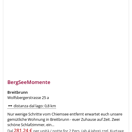
BergSeeMomente
Breitbrunn
Wolfsbergerstrasse 25 a
distanza dal lago: 0,8 km
Nur wenige Schritte vom Chiemsee entfernt erwartet euch unsere
gemütliche Wohnung in Breitbrunn - euer Zuhause auf Zeit. Zwei
schöne Schlafzimmer, ein...
281,24 €
Dal
per unità / notte for 2 Pers. (ab 4 Jahre)
zzgl. Kurtaxe