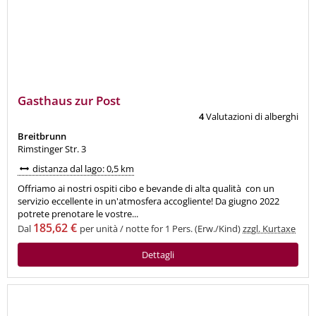
Gasthaus zur Post
ottimo
9,8
4
Valutazioni di alberghi
Breitbrunn
Rimstinger Str. 3
distanza dal lago: 0,5 km
Offriamo ai nostri ospiti cibo e bevande di alta qualità con un
servizio eccellente in un'atmosfera accogliente! Da giugno 2022
potrete prenotare le vostre...
185,62 €
Dal
per unità / notte for 1 Pers. (Erw./Kind)
zzgl. Kurtaxe
Dettagli