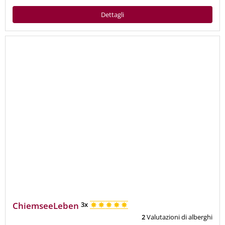
Dettagli
ChiemseeLeben
3x
ottimo
9,8
2
Valutazioni di alberghi