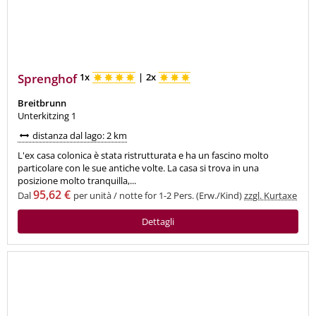
Sprenghof
1x
|
2x
Breitbrunn
Unterkitzing 1
distanza dal lago: 2 km
L'ex casa colonica è stata ristrutturata e ha un fascino molto
particolare con le sue antiche volte. La casa si trova in una
posizione molto tranquilla,...
95,62 €
Dal
per unità / notte for 1-2 Pers. (Erw./Kind)
zzgl. Kurtaxe
Dettagli