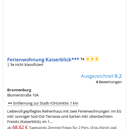
Ferienwohnung Kaiserblick***
1x
|
1x
nicht klassifiziert
Ausgezeichnet
9,2
4
Bewertungen
Brannenburg
Blumenstraße 10A
Entfernung zur Stadt-/Ortsmitte: 1 km
Liebevoll gepflegtes Reihenhaus mit zwei Ferienwohnungen: Im EG
inkl. sonniger Süd-Ost-Terrasse und Garten inkl. überdachtem
Freisitz (Kaiserblick), im 1....
68,62 €
ab
Tagespreis Zimmer/Fewo für 2 Pers. (Erw./Kind)
zzgl.