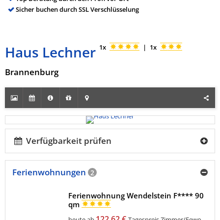
Sicher buchen durch SSL Verschlüsselung
Haus Lechner
1x
|
1x
Brannenburg
Verfügbarkeit prüfen
Ferienwohnungen
2
Ferienwohnung Wendelstein F**** 90
qm
122,62 €
heute ab
Tagespreis Zimmer/Fewo