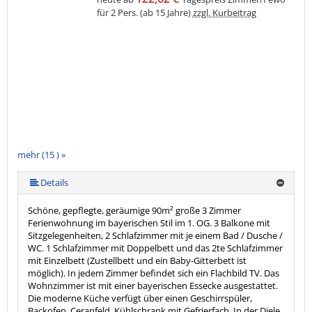
für 2 Pers. (ab 15 Jahre)
zzgl. Kurbeitrag
mehr (15 ) »
mehr (15 ) »
mehr (15 ) »
mehr (15 ) »
mehr (15 ) »
mehr (15 ) »
mehr (15 ) »
mehr (15 ) »
mehr (15 ) »
mehr (15 ) »
mehr (15 ) »
mehr (15 ) »
Details
Schöne, gepflegte, geräumige 90m² große 3 Zimmer
Ferienwohnung im bayerischen Stil im 1. OG. 3 Balkone mit
Sitzgelegenheiten, 2 Schlafzimmer mit je einem Bad / Dusche /
WC. 1 Schlafzimmer mit Doppelbett und das 2te Schlafzimmer
mit Einzelbett (Zustellbett und ein Baby-Gitterbett ist
möglich). In jedem Zimmer befindet sich ein Flachbild TV. Das
Wohnzimmer ist mit einer bayerischen Essecke ausgestattet.
Die moderne Küche verfügt über einen Geschirrspüler,
Backofen, Ceranfeld, Kühlschrank mit Gefrierfach. In der Diele