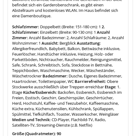
befindet sich ein Garderobenschrank, es gibt einen
Abstellraum und kostenloses WLAN. Im Haus befindet sich
eine Damenboutique.
Schlafzimmer:
Doppelbett (Breite: 151-180 cm): 1
2.
Schlafzimmer:
Einzelbett (Breite: 90-130 cm): 1
Anzahl
Zimmer:
Anzahl Badezimmer: 2, Anzahl Schlafräume: 2, Anzahl
Wohnzimmer: 1
Aussicht:
Bergblick
Ausstattung:
Allergikerfreundlich, Babybett, Balkon, Bettwäsche inklusive,
Feuerlöscher, Handtücher inklusive, Heizung, Holz- oder
Parkettböden, Nichtraucher, Rauchmelder, Reinigungsmittel,
Safe, Schrank, Schreibtisch, Sofa, Steckdose in Bettnähe,
Teppichboden, Waschmaschine, Wecker, Wäscheständer,
Wäschetrockner
Badezimmer:
Dusche, Eigenes Badezimmer,
Haartrockner, Toilettenpapier, WC
Barrierefreiheit:
Obere
Stockwerke ausschließlich über Treppen erreichbar
Etage:
1.
Etage
Küche/Essbereich:
Backofen, Essbereich, Essbereich im
Freien, Esstisch, Geschirr, Geschirrspüler, Geschirrtücher,
Herd, Hochstuhl, Kaffee- und Teezubehör, Kaffeemaschine,
Küche extra, Küchenutensilien, Kühlschrank, Spüllappen,
Spülmittel, Tiefkühlfach, Toaster, Wasserkocher, Weingläser
Medien und Technik:
CD-Player, Flachbild-TV, Radio,
Satelliten-TV, Streaming-Dienste (z.B. Netflix)
Größe (Quadratmeter): 90