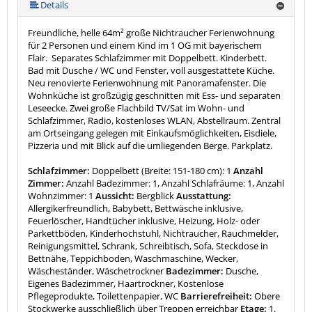
mehr (10 ) »
mehr (10 ) »
mehr (10 ) »
mehr (10 ) »
mehr (10 ) »
mehr (10 ) »
Details
Freundliche, helle 64m² große Nichtraucher Ferienwohnung
für 2 Personen und einem Kind im 1 OG mit bayerischem
Flair. Separates Schlafzimmer mit Doppelbett. Kinderbett.
Bad mit Dusche / WC und Fenster, voll ausgestattete Küche.
Neu renovierte Ferienwohnung mit Panoramafenster. Die
Wohnküche ist großzügig geschnitten mit Ess- und separaten
Leseecke. Zwei große Flachbild TV/Sat im Wohn- und
Schlafzimmer, Radio, kostenloses WLAN, Abstellraum. Zentral
am Ortseingang gelegen mit Einkaufsmöglichkeiten, Eisdiele,
Pizzeria und mit Blick auf die umliegenden Berge. Parkplatz.
Schlafzimmer:
Doppelbett (Breite: 151-180 cm): 1
Anzahl
Zimmer:
Anzahl Badezimmer: 1, Anzahl Schlafräume: 1, Anzahl
Wohnzimmer: 1
Aussicht:
Bergblick
Ausstattung:
Allergikerfreundlich, Babybett, Bettwäsche inklusive,
Feuerlöscher, Handtücher inklusive, Heizung, Holz- oder
Parkettböden, Kinderhochstuhl, Nichtraucher, Rauchmelder,
Reinigungsmittel, Schrank, Schreibtisch, Sofa, Steckdose in
Bettnähe, Teppichboden, Waschmaschine, Wecker,
Wäscheständer, Wäschetrockner
Badezimmer:
Dusche,
Eigenes Badezimmer, Haartrockner, Kostenlose
Pflegeprodukte, Toilettenpapier, WC
Barrierefreiheit:
Obere
Stockwerke ausschließlich über Treppen erreichbar
Etage:
1.