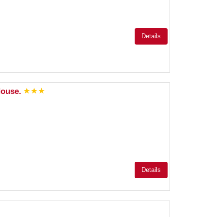
Details
House.
Details