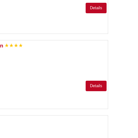
Details
en
Details