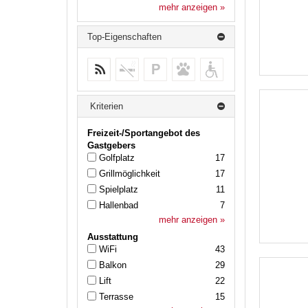
mehr anzeigen »
Top-Eigenschaften
WiFi
keine weiteren Treffer
keine weiteren Treffer
keine weiteren
keine
Treffer
weiteren
Treffer
Kriterien
Freizeit-/Sportangebot des
Gastgebers
Golfplatz
17
Grillmöglichkeit
17
Spielplatz
11
Hallenbad
7
mehr anzeigen »
Ausstattung
WiFi
43
Balkon
29
Lift
22
Terrasse
15