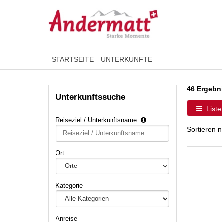
STARTSEITE
UNTERKÜNFTE
46 Ergebn
Unterkunftssuche
Liste
Reiseziel / Unterkunftsname
Type 2 or
Sortieren 
more
characters
Ort
for
results.
Kategorie
Anreise