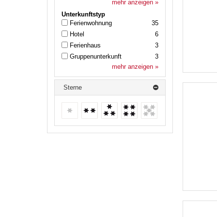
mehr anzeigen »
Unterkunftstyp
Ferienwohnung
35
Hotel
6
Ferienhaus
3
Gruppenunterkunft
3
mehr anzeigen »
Sterne
keine weiteren Treffer
2 Sterne
3 Sterne
4 Sterne
keine
weiteren
Treffer