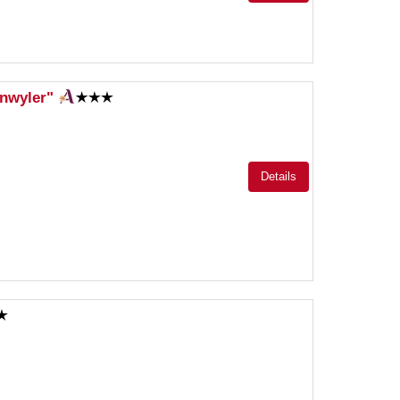
nnwyler"
Details