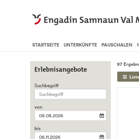
STARTSEITE
UNTERKÜNFTE
PAUSCHALEN
97 Ergebn
Erlebnisangebote
List
Suchbegriff
Type 2 or
more
characters
von
for
results.
bis