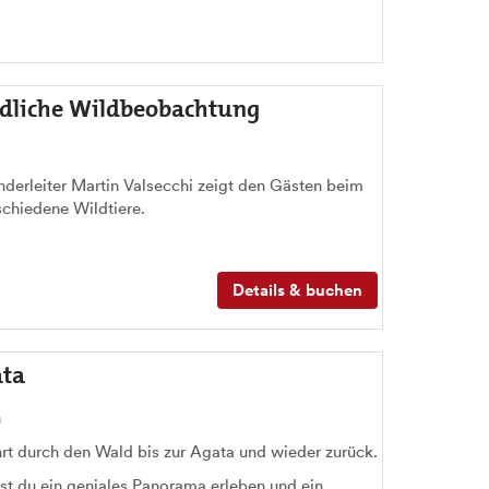
dliche Wildbeobachtung
derleiter Martin Valsecchi zeigt den Gästen beim
schiedene Wildtiere.
Details & buchen
ata
n
t durch den Wald bis zur Agata und wieder zurück.
nst du ein geniales Panorama erleben und ein