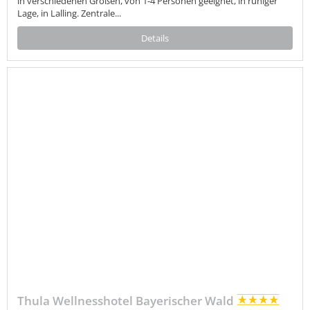
in verschiedenen Größen, von 1-4 Personen geeignet, in ruhiger
Lage, in Lalling. Zentrale...
Details
Thula Wellnesshotel Bayerischer Wald