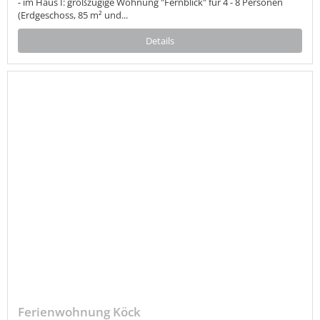
- im Haus I: großzügige Wohnung "Fernblick" für 4 - 8 Personen
(Erdgeschoss, 85 m² und...
Details
Ferienwohnung Köck