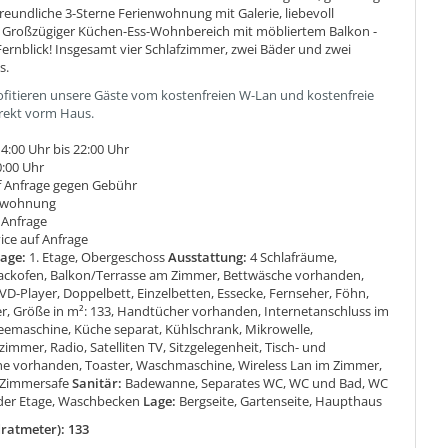
reundliche 3-Sterne Ferienwohnung mit Galerie, liebevoll
. Großzügiger Küchen-Ess-Wohnbereich mit möbliertem Balkon -
ernblick! Insgesamt vier Schlafzimmer, zwei Bäder und zwei
s.
rofitieren unsere Gäste vom kostenfreien W-Lan und kostenfreie
irekt vorm Haus.
4:00 Uhr bis 22:00 Uhr
0:00 Uhr
f Anfrage gegen Gebühr
rwohnung
 Anfrage
ice auf Anfrage
tage:
1. Etage, Obergeschoss
Ausstattung:
4 Schlafräume,
ckofen, Balkon/Terrasse am Zimmer, Bettwäsche vorhanden,
VD-Player, Doppelbett, Einzelbetten, Essecke, Fernseher, Föhn,
er, Größe in m²: 133, Handtücher vorhanden, Internetanschluss im
eemaschine, Küche separat, Kühlschrank, Mikrowelle,
immer, Radio, Satelliten TV, Sitzgelegenheit, Tisch- und
 vorhanden, Toaster, Waschmaschine, Wireless Lan im Zimmer,
Zimmersafe
Sanitär:
Badewanne, Separates WC, WC und Bad, WC
der Etage, Waschbecken
Lage:
Bergseite, Gartenseite, Haupthaus
ratmeter): 133