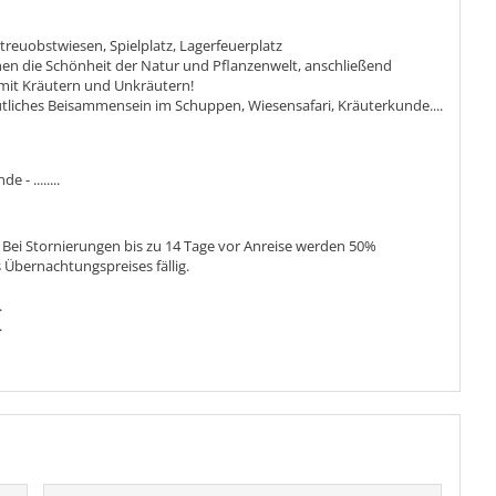
Streuobstwiesen, Spielplatz, Lagerfeuerplatz
hnen die Schönheit der Natur und Pflanzenwelt, anschließend
 mit Kräutern und Unkräutern!
iches Beisammensein im Schuppen, Wiesensafari, Kräuterkunde....
- ........
. Bei Stornierungen bis zu 14 Tage vor Anreise werden 50%
Übernachtungspreises fällig.
.
.