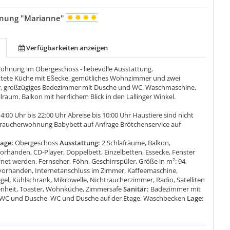
nung "Marianne"
Verfügbarkeiten anzeigen
ohnung im Obergeschoss - liebevolle Ausstattung.
ttete Küche mit Eßecke, gemütliches Wohnzimmer und zwei
r, großzügiges Badezimmer mit Dusche und WC, Waschmaschine,
llraum. Balkon mit herrlichem Blick in den Lallinger Winkel.
4:00 Uhr bis 22:00 Uhr Abreise bis 10:00 Uhr Haustiere sind nicht
traucherwohnung Babybett auf Anfrage Brötchenservice auf
tage:
Obergeschoss
Ausstattung:
2 Schlafräume, Balkon,
orhanden, CD-Player, Doppelbett, Einzelbetten, Essecke, Fenster
et werden, Fernseher, Föhn, Geschirrspüler, Größe in m²: 94,
orhanden, Internetanschluss im Zimmer, Kaffeemaschine,
el, Kühlschrank, Mikrowelle, Nichtraucherzimmer, Radio, Satelliten
genheit, Toaster, Wohnküche, Zimmersafe
Sanitär:
Badezimmer mit
 WC und Dusche, WC und Dusche auf der Etage, Waschbecken
Lage: