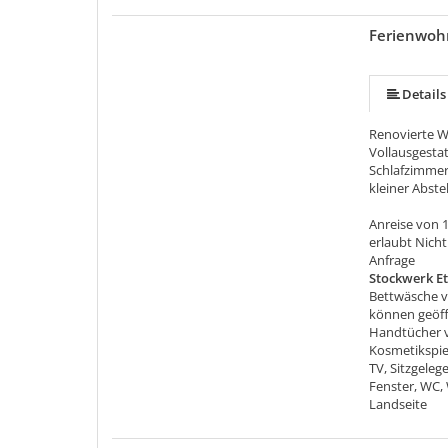
Ferienwoh
Details
Renovierte W
Vollausgesta
Schlafzimme
kleiner Abste
Anreise von 1
erlaubt Nich
Anfrage
Stockwerk E
Bettwäsche v
können geöffn
Handtücher v
Kosmetikspieg
TV, Sitzgele
Fenster, WC,
Landseite