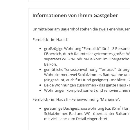
Informationen von Ihrem Gastgeber
Unmittelbar am Bauernhof stehen die zwei Ferienhäuser
Fernblick - im Haus I:
großzügige Wohnung "Fernblick" für 4 - 8 Person
Eßbereich, durch Raumteiler getrenntes großes 
separates WC - "Rundum-Balkon" im Obergeschoss 
Balkon.
gemütliche Terrassenwohnung "Terrasse" Untergesc
Wohnzimmer, zwei Schlafzimmer, Badewanne und 
(eingezäunt, auch für Hund geeignet) - möbliert, G
Beide Wohnungen zusammen - das ganze Haus - Pl
Wohnungen komplett saniert und renoviert, neu mö
Fernblick - im Haus II - Ferienwohnung "Marianne":
geräumige Dachgeschosswohnung (ca. 85 m²) für 
Schlafzimmer, Bad und WC - überdachter Balkon m
mit viel Liebe zum Detail eingerichtet.