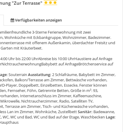
nung "Zur Terrasse"
Verfügbarkeiten anzeigen
amilienfreundliche 3-Sterne Ferienwohnung mit zwei
rn, Wohnküche mit Eckbankgruppe, Wohnzimmer, Badezimmer.
onnenterrasse mit offenem Außenkamin, überdachter Freisitz und
 Garten mit Kräuterbeet.
4:00 Uhr bis 22:00 UhrAbreise bis 10:00 UhrHaustiere auf Anfrage
rNichtraucherwohnungBabybett auf AnfrageBrötchenservice auf
tage:
Souterrain
Ausstattung:
2 Schlafräume, Babybett im Zimmer,
ckofen, Balkon/Terrasse am Zimmer, Bettwäsche vorhanden,
VD-Player, Doppelbett, Einzelbetten, Essecke, Fenster können
en, Fernseher, Föhn, Getrennte Betten, Größe in m²: 93,
orhanden, Internetanschluss im Zimmer, Kaffeemaschine,
Mikrowelle, Nichtraucherzimmer, Radio, Satelliten TV,
eit, Terrasse am Zimmer, Tisch- und Küchenwäsche vorhanden,
eless Lan im Zimmer, Wohnküche, Zustellbett
Sanitär:
Badewanne,
, WC, WC und Bad, WC und Bad auf der Etage, Waschbecken
Lage:
 Haupthaus