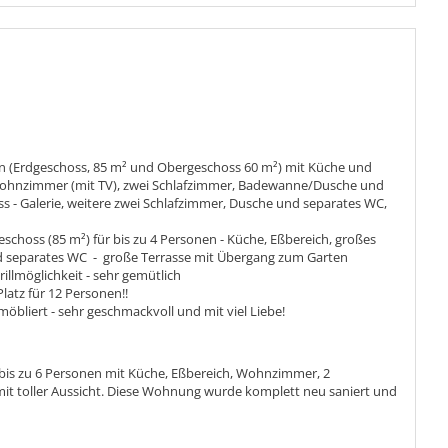
en (Erdgeschoss, 85 m² und Obergeschoss 60 m²) mit Küche und
Wohnzimmer (mit TV), zwei Schlafzimmer, Badewanne/Dusche und
- Galerie, weitere zwei Schlafzimmer, Dusche und separates WC,
hoss (85 m²) für bis zu 4 Personen - Küche, Eßbereich, großes
separates WC - große Terrasse mit Übergang zum Garten
rillmöglichkeit - sehr gemütlich
atz für 12 Personen!!
bliert - sehr geschmackvoll und mit viel Liebe!
bis zu 6 Personen mit Küche, Eßbereich, Wohnzimmer, 2
it toller Aussicht. Diese Wohnung wurde komplett neu saniert und