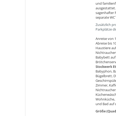
und familienf
ausgestattet
sagenhafter F
separate WC´
Zusätzlich p
Parkplätze d
Anreise von 1
Abreise bis 1
Haustiere au
Nichtrauche
Babybett auf
Brötchenserv
Stockwerk E
Babyphon, Ba
Bügelbrett, D
Geschirrspül
Zimmer, Kaff
Nichtraucherz
Küchenwäsche
Wohnküche, 
und Bad auf 
Größe (Quad