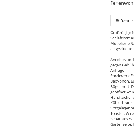
Ferienwoh
Details
Großzügige f
Schlafzimme
Möbelierte S
eingezäunter
Anreise von 1
gegen Gebüh
Anfrage
Stockwerk E
Babyphon, Ba
Bügelbrett, D
geöffnet werd
Handtücher v
Kühlschrank, 
Sitzgelegenh
Toaster, Wir
Separates WC
Gartenseite,