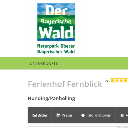
UNTERKÜNFTE
Ferienhof Fernblick
2x
Hunding/Panholling
Bilder
Preise
Informationen
A