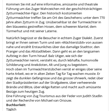
Kommen Sie mit auf eine informative, amüsante und theatrale
Führung um das Zuger Wahrzeichen mit der geschichtsträchtigen
Zytturmwächter-Figur. Den historisch kostümierten
Zytturmwächter treffen Sie am Ort des Geschehens: unter dem 770
Jahre alten Zytturm in Zug. Unübersehbar ist der Turmwächter in
den blauweiss gestreiften Hosen, dem schweren Mantel, dem
Türmerhut und mit seiner Laterne.
Natürlich begrüsst er die Besucher in echtem Zuger Dialekt. Zuerst
bringt er Ihnen seinen Turm und sein «Wächterstübli» von aussen
nahe und erzählt Erstaunliches über das damalige Stadttor, den
Pranger und das Altstadtleben. Dann geht es an den langsamen
Aufstieg in den Turm hinauf. Balz Utiger, wie sich der
Zyttumwächter nennt, versteht es, durch lebhafte, humorvolle
Schilderung und Anekdoten, Alt und Jung zu begeistern.
Hoch oben im Turmwächterstübchen verrät er einiges über seine
harte Arbeit, wo er in alten Zeiten Tag für Tag wachen musste. Er
zeigt die dunklen Gefängnisse und das grosse Uhrwerk, redet über
den Stadtpräsidenten auf der Strafgaleere, über verheerende
Brände und Blitze, über eklige Ratten und macht auch amüsante
Bezüge zum heutigen Zug.
Eine Führung von Zug Tourismus aus der Feder von Judith Stadlin
und der Recherche von Michael van Orsouw.
Buchbarkeit:
Täglich