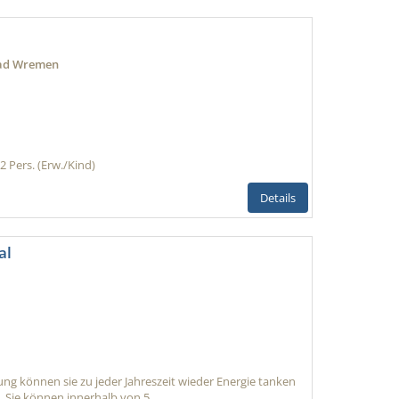
l
bad Wremen
2 Pers. (Erw./Kind)
Details
al
g können sie zu jeder Jahreszeit wieder Energie tanken
. Sie können innerhalb von 5...