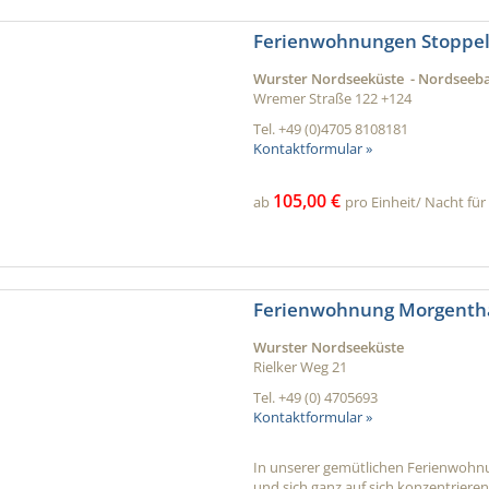
Ferienwohnungen Stoppe
Wurster Nordseeküste - Nordsee
Wremer Straße 122 +124
Tel.
+49 (0)4705 8108181
Kontaktformular »
105,00 €
ab
pro Einheit/ Nacht für 
Ferienwohnung Morgenth
Wurster Nordseeküste
Rielker Weg 21
Tel.
+49 (0) 4705693
Kontaktformular »
In unserer gemütlichen Ferienwohnun
und sich ganz auf sich konzentrieren