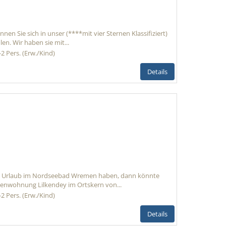
nnen Sie sich in unser (****mit vier Sternen Klassifiziert)
n. Wir haben sie mit...
-2 Pers. (Erw./Kind)
Details
en Urlaub im Nordseebad Wremen haben, dann könnte
ienwohnung Lilkendey im Ortskern von...
-2 Pers. (Erw./Kind)
Details