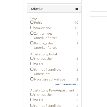
Kriterien
Lage
Ruhig
10
Strandnähe
10
Zentrum des
4
Unterkunftortes
Randlage des
1
Unterkunftortes
Ausstattung Hotel
Nichtraucher
3
WLAN
3
Fahrradfreundliche
2
Unterkunft
Haustiere auf Anfrage
2
mehr anzeigen »
Ausstattung Fewo/Apartment
Nichtraucher
3
WLAN
3
Fahrradfreundliche
2