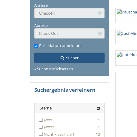
characters
Anreise
for
results.
Abreise
Reisedatum unbekannt
Suchen
« Suche zurücksetzen
Suchergebnis verfeinern
Sterne
F***
1
F****
1
Nicht klassifiziert
12