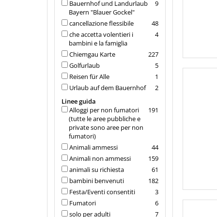
Bauernhof und Landurlaub
9
Bayern "Blauer Gockel"
cancellazione flessibile
48
che accetta volentieri i
4
bambini e la famiglia
Chiemgau Karte
227
Golfurlaub
5
Reisen für Alle
1
Urlaub auf dem Bauernhof
2
Linee guida
Alloggi per non fumatori
191
(tutte le aree pubbliche e
private sono aree per non
fumatori)
Animali ammessi
44
Animali non ammessi
159
animali su richiesta
61
bambini benvenuti
182
Festa/Eventi consentiti
3
Fumatori
6
solo per adulti
7