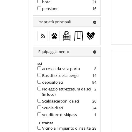
hotel
21
pensione
16
Proprietà principali
wifi gratuito (in tutto l'alloggio)
Animali ammessi
Culla gratuita da 0-2 anni
Attrezzature da
cancellazione
gioco all'aperto
flessibile
per bambini
Equipaggiamento
sci
accesso da sci a porta
8
Bus di ski del albergo
14
deposito sci
94
Noleggio attrezzatura da sci
2
(in loco)
Scaldascarponi da sci
20
Scuola di sci
24
venditore di skipass
1
Distanza
Vicino a l'impianto di risalita
28