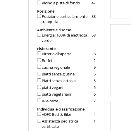
Vicino a piste di fondo
47
Posizione
Posizione particolarmente
88
tranquilla
Ambiente e risorse
Energia: 100% di elettricità
58
verde
ristorante
Birreria all'aperto
8
Buffet
2
cucina regionale
9
piatti senza glutine
5
Piatti senza lattosio
5
piatti vegani
5
piatti vegetariani
6
À-la-carte
7
Individuale classificazione
ADFC Bett & Bike
4
Assistenza pediatrica
1
certificato