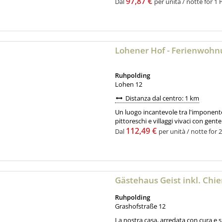
97,87 €
Dal
per unità / notte for 1 
Lohener Hof - Ferienwohn
Ruhpolding
Lohen 12
Distanza dal centro: 1 km
Un luogo incantevole tra l'imponente
pittoreschi e villaggi vivaci con gente c
112,49 €
Dal
per unità / notte for 2
Gästehaus Geist inkl. Ch
Ruhpolding
Grashofstraße 12
La nostra casa, arredata con cura e s