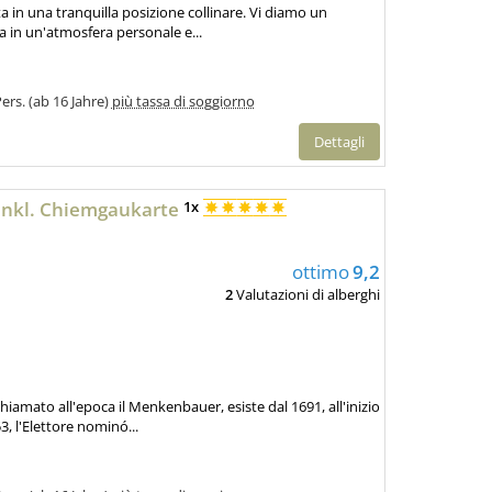
ta in una tranquilla posizione collinare. Vi diamo un
 in un'atmosfera personale e...
Pers. (ab 16 Jahre)
più tassa di soggiorno
Dettagli
nkl. Chiemgaukarte
1x
ottimo
9,2
2
Valutazioni di alberghi
iamato all'epoca il Menkenbauer, esiste dal 1691, all'inizio
3, l'Elettore nominó...