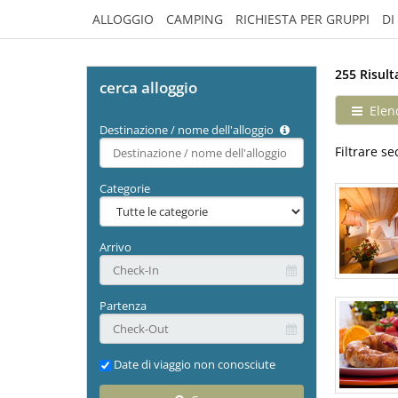
ALLOGGIO
CAMPING
RICHIESTA PER GRUPPI
DI
255 Risult
cerca alloggio
Elen
Destinazione / nome dell'alloggio
Type 2 or
Filtrare s
more
characters
Categorie
for
results.
Arrivo
Partenza
Date di viaggio non conosciute