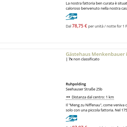
La nostra fattoria ben curata è situa
caloroso benvenuto nella nostra casa
78,75 €
Dal
per unità / notte for 1 
Gästehaus Menkenbauer i
|
7x
non classificato
Ruhpolding
Seehauser Straße 25b
Distanza dal centro: 1 km
Il "Meng zu Niffenau", come veniva ch
solo con una piccola fattoria. Nel 175