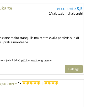
aukarte
eccellente
8,5
2
Valutazioni di alberghi
sizione molto tranquilla ma centrale, alla periferia sud di
u prati e montagne...
ers. (ab 1 Jahr)
più tassa di soggiorno
Dettagli
mgaukarte
1x
|