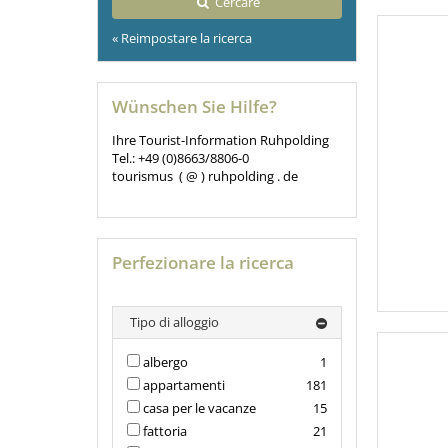
Cercare
« Reimpostare la ricerca
Wünschen Sie Hilfe?
Ihre Tourist-Information Ruhpolding
Tel.: +49 (0)8663/8806-0
tourismus ( @ ) ruhpolding . de
Perfezionare la ricerca
Tipo di alloggio
albergo
1
appartamenti
181
casa per le vacanze
15
fattoria
21