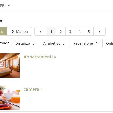
 PIÙ
ati
co
Mappa
1
2
3
4
5
econdo:
Distanza
Alfabetico
Recensione
Onl
Appartamenti »
camera »