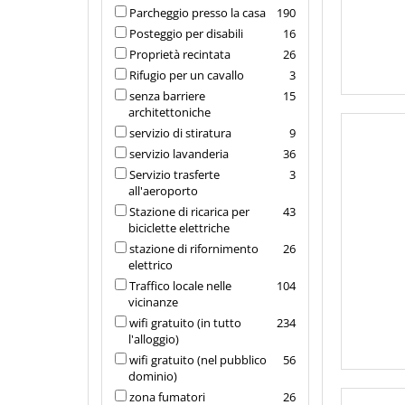
Parcheggio presso la casa
190
Posteggio per disabili
16
Proprietà recintata
26
Rifugio per un cavallo
3
senza barriere
15
architettoniche
servizio di stiratura
9
servizio lavanderia
36
Servizio trasferte
3
all'aeroporto
Stazione di ricarica per
43
biciclette elettriche
stazione di rifornimento
26
elettrico
Traffico locale nelle
104
vicinanze
wifi gratuito (in tutto
234
l'alloggio)
wifi gratuito (nel pubblico
56
dominio)
zona fumatori
26