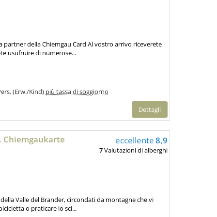
a partner della Chiemgau Card Al vostro arrivo riceverete
te usufruire di numerose...
Pers. (Erw./Kind)
più tassa di soggiorno
Dettagli
l. Chiemgaukarte
eccellente
8,9
7
Valutazioni di alberghi
ella Valle del Brander, circondati da montagne che vi
cicletta o praticare lo sci...