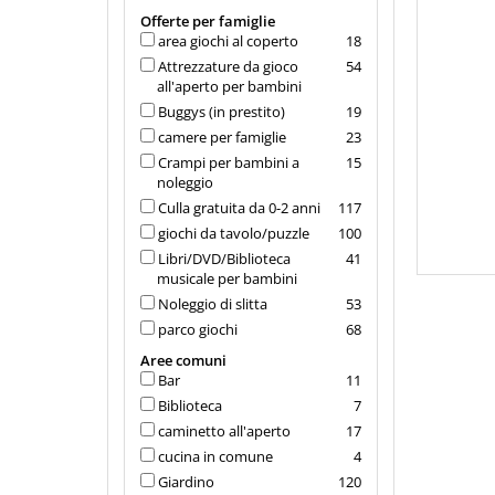
Offerte per famiglie
area giochi al coperto
18
Attrezzature da gioco
54
all'aperto per bambini
Buggys (in prestito)
19
camere per famiglie
23
Crampi per bambini a
15
noleggio
Culla gratuita da 0-2 anni
117
giochi da tavolo/puzzle
100
Libri/DVD/Biblioteca
41
musicale per bambini
Noleggio di slitta
53
parco giochi
68
Aree comuni
Bar
11
Biblioteca
7
caminetto all'aperto
17
cucina in comune
4
Giardino
120