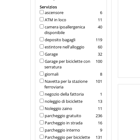
Servizios
ascensore
6
ATM in loco
11
camera ipoallergenica
40
disponibile
deposito bagagli
119
estintore nell'alloggio
60
Garage
32
Garage per biciclette con
100
serratura
giornali
8
Navetta per la stazione
101
ferroviaria
negozio della fattoria
1
noleggio di biciclette
13
Noleggio zaino
11
parcheggio gratuito
236
Parcheggio in strada
16
parcheggio interno
9
Parcheggio per biciclette
131