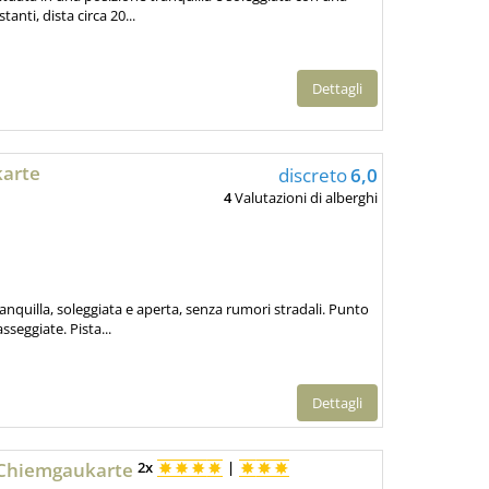
anti, dista circa 20...
Dettagli
karte
discreto
6,0
4
Valutazioni di alberghi
nquilla, soleggiata e aperta, senza rumori stradali. Punto
sseggiate. Pista...
Dettagli
 Chiemgaukarte
2x
|