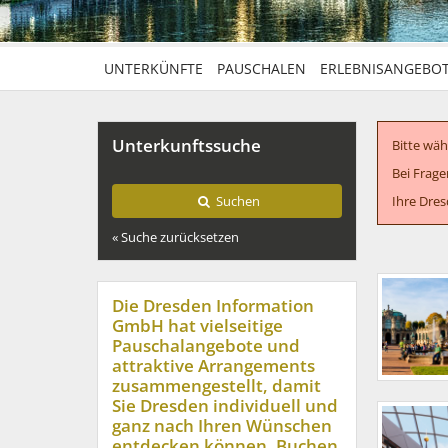
UNTERKÜNFTE
PAUSCHALEN
ERLEBNISANGEBO
Unterkunftssuche
Bitte wä
Bei Frage
Suchen
Ihre Dre
« Suche zurücksetzen
Die Dresden Information
GmbH hat vielseitige
Pauschalangebote und
attraktive Arrangements
zusammengestellt, damit
Sie Dresden individuell und
ganz nach Ihren Wünschen
entdecken können. Buchen