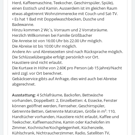
Herd, Kaffeemaschine, Teekocher, Geschirrspüler, Spüle),
einen Esstisch und Kamin. Ausserdem ist im gleichen Raum
etwas abgetrennt Wohnzimmerecke mit Couch und Sat-TV.
• Es hat 1 Bad mit Doppelwaschbecken, Dusche und
Badewanne.
Hinzu kommen 2 Wc´s, Vorraum und 2 Vorratsräume.
Herzlich Willkommen bei Familie Größbacher
Die Anreise ist von 16:00 Uhr bis 22.00 Uhr möglich.
Die Abreise ist bis 10:00 Uhr möglich.
Andere An- und Abreisezeiten sind nach Rücksprache möglich.
Die Schlüsselübergabe erfolgt persönlich vor Ort.
Haustiere sind nicht erlaubt.
Die Kurtaxe in Höhe von 2.60€ pro Person (ab 15 Jahre)/Nacht
wird zzgl. vor Ort berechnet.
Gebäckservice gibts auf Anfrage, dies wird auch bei Abreise
abgerechnet.
Ausstattung:
4 Schlafräume, Backofen, Bettwäsche
vorhanden, Doppelbett: 2, Einzelbetten: 4, Essecke, Fenster
können geöffnet werden, Fernseher, Geschirrspüler,
Getrennte Betten, Getrennte Matratzen, Größe in m²: 110,
Handtücher vorhanden, Haustiere nicht erlaubt, Kaffee und
Teekocher, Kaffeemaschine, Kamin oder Kachelofen im
Zimmer, Kochnische/Kochgelegenheit, Küchenzeile,
Kühlschrank, Nichtraucherzimmer, Radio, Satelliten TV,