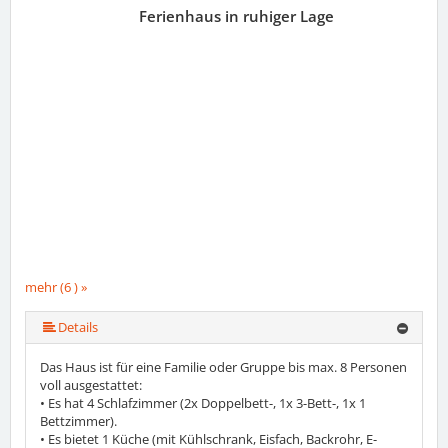
Ferienhaus in ruhiger Lage
mehr (6 ) »
mehr (6 ) »
mehr (6 ) »
Details
Das Haus ist für eine Familie oder Gruppe bis max. 8 Personen
voll ausgestattet:
• Es hat 4 Schlafzimmer (2x Doppelbett-, 1x 3-Bett-, 1x 1
Bettzimmer).
• Es bietet 1 Küche (mit Kühlschrank, Eisfach, Backrohr, E-