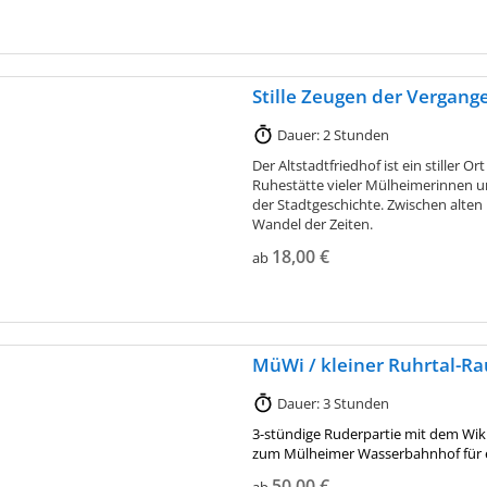
Stille Zeugen der Vergange
Dauer: 2 Stunden
Der Altstadtfriedhof ist ein stiller Or
Ruhestätte vieler Mülheimerinnen 
der Stadtgeschichte. Zwischen alte
Wandel der Zeiten.
18,00 €
ab
MüWi / kleiner Ruhrtal-R
Dauer: 3 Stunden
3-stündige Ruderpartie mit dem Wi
zum Mülheimer Wasserbahnhof für 
50,00 €
ab