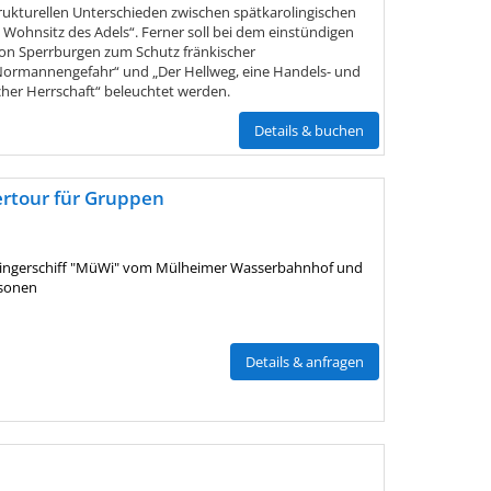
trukturellen Unterschieden zwischen spätkarolingischen
 Wohnsitz des Adels“. Ferner soll bei dem einstündigen
on Sperrburgen zum Schutz fränkischer
 Normannengefahr“ und „Der Hellweg, eine Handels- und
cher Herrschaft“ beleuchtet werden.
Details & buchen
rtour für Gruppen
kingerschiff "MüWi" vom Mülheimer Wasserbahnhof und
rsonen
Details & anfragen