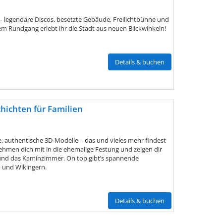
– legendäre Discos, besetzte Gebäude, Freilichtbühne und
 Rundgang erlebt ihr die Stadt aus neuen Blickwinkeln!
Details & buchen
chichten für Familien
e, authentische 3D-Modelle – das und vieles mehr findest
nehmen dich mit in die ehemalige Festung und zeigen dir
und das Kaminzimmer. On top gibt’s spannende
n und Wikingern.
Details & buchen