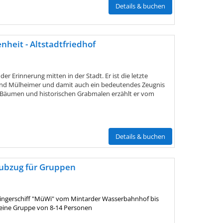
Details & buchen
nheit - Altstadtfriedhof
t der Erinnerung mitten in der Stadt. Er ist die letzte
und Mülheimer und damit auch ein bedeutendes Zeugnis
n Bäumen und historischen Grabmalen erzählt er vom
Details & buchen
aubzug für Gruppen
kingerschiff "MüWi" vom Mintarder Wasserbahnhof bis
eine Gruppe von 8-14 Personen