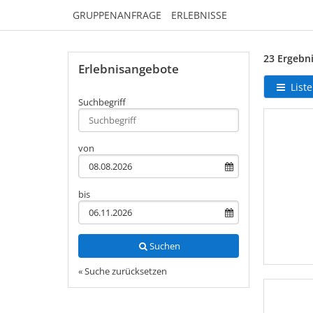
GRUPPENANFRAGE
ERLEBNISSE
23 Ergebni
Erlebnisangebote
Liste
Suchbegriff
Type 2 or
more
characters
von
for
results.
bis
Suchen
« Suche zurücksetzen