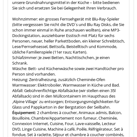
unsere Grundnahrungsmittel in der Küche – bitte bedienen
Sie sich und ersetzen Sie bei Gelegenheit Ihren Verbrauch.
Wohnzimmer: ein grosses Fernsehgerät mit Blu-Ray-Spieler
(bitte vergesssen Sie nicht die DVD´s und Blu Ray Disks, die Sie
schon immer einmal in Ruhe anschauen wollten), eine MP3-
Dockingstation, ausziehbarer Esstisch mit Platz für sechs
Personen, neuer, heller Parkettboden, ein kleiner Schreibtisch,
Lese/Fernsehsessel, Bettsofa, Beistelltisch und Kommode,
übliche Familienspiele (11er raus; Karten).
Schlafzimmer: Je zwei Betten, Nachttischchen, je einen
Schrank.
Wäsche: Bett- und Küchenwäsche sowie zwei Handtücher pro
Person sind vorhanden.
Heizung: Zentralheizung, zusätzlich Cheminée-Ofen
Warmwasser: Elektroboiler, Warmwasser in Küche und Bad.
Abfall: Gebührenflichtige Abfallsäcke (wir stellen einen 35l
Abfallsack) sind in den Müllcontainern im Haupthaus des
‚Alpine Village´ zu entsorgen; Entsorgungsmöglichkeiten für
Glass und Pappkarton in der Bergstation der Seilbahn.
Équipement:
2 chambres à coucher, Animaux admis, Balcon,
Bouilloire, Chambre/Appartement non fumeur, Cheminée,
Connexion Internet, Cuisine, Four, Lave-vaisselle, Lecteur
DVD, Linge Cuisine, Machine à café, Poêle, Réfrigérateur, Set à
fondue, Set à raclette, Séjour et chambre à coucher combinés,