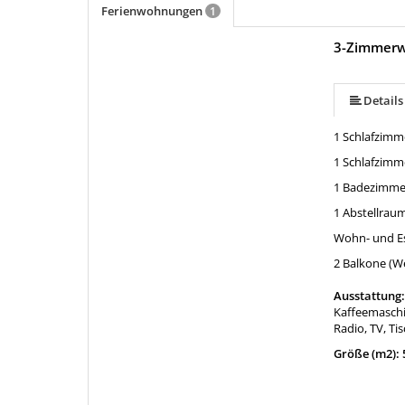
Ferienwohnungen
1
3-Zimmerw
Details
1 Schlafzimm
1 Schlafzimm
1 Badezimme
1 Abstellrau
Wohn- und E
2 Balkone (W
Ausstattung
Kaffeemaschi
Radio, TV, T
Größe (m2): 