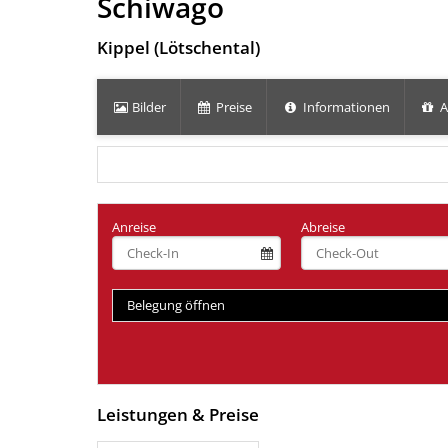
Schiwago
Kippel (Lötschental)
Bilder
Preise
Informationen
A
Anreise
Abreise
Belegung öffnen
Leistungen & Preise