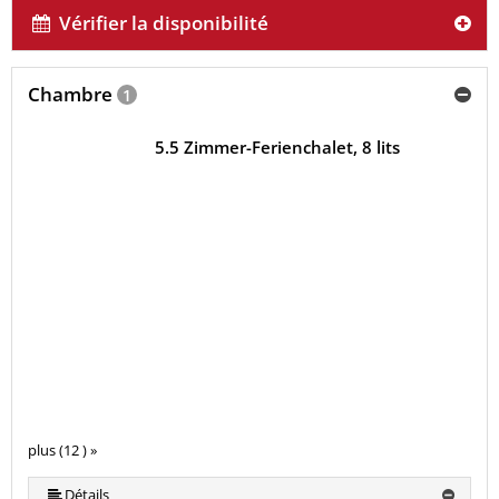
Vérifier la disponibilité
Chambre
1
5.5 Zimmer-Ferienchalet, 8 lits
plus (12 ) »
plus (12 ) »
plus (12 ) »
plus (12 ) »
plus (12 ) »
plus (12 ) »
plus (12 ) »
plus (12 ) »
plus (12 ) »
Détails