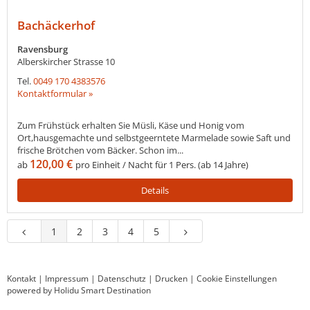
Bachäckerhof
Ravensburg
Alberskircher Strasse 10
Tel.
0049 170 4383576
Kontaktformular »
Zum Frühstück erhalten Sie Müsli, Käse und Honig vom
Ort,hausgemachte und selbstgeerntete Marmelade sowie Saft und
frische Brötchen vom Bäcker. Schon im...
120,00 €
ab
pro Einheit / Nacht für 1 Pers. (ab 14 Jahre)
Details
1
2
3
4
5
Kontakt
|
Impressum
|
Datenschutz
|
Drucken
|
Cookie Einstellungen
powered by Holidu Smart Destination