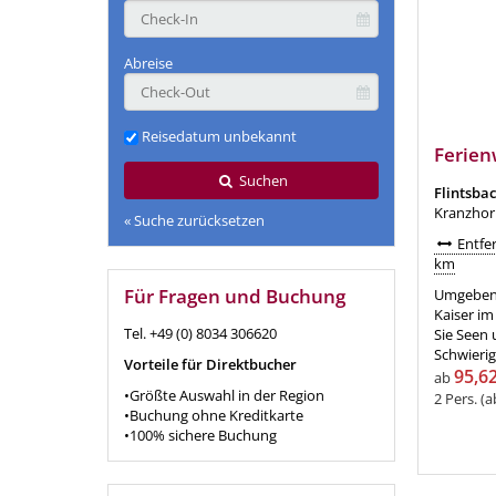
Abreise
Reisedatum unbekannt
Ferien
Suchen
Flintsba
Kranzhor
« Suche zurücksetzen
Entfer
km
Für Fragen und Buchung
Umgeben 
Kaiser im
Tel. +49 (0) 8034 306620
Sie Seen
Schwierig
Vorteile für Direktbucher
95,62
ab
•Größte Auswahl in der Region
2 Pers. (
•Buchung ohne Kreditkarte
•100% sichere Buchung