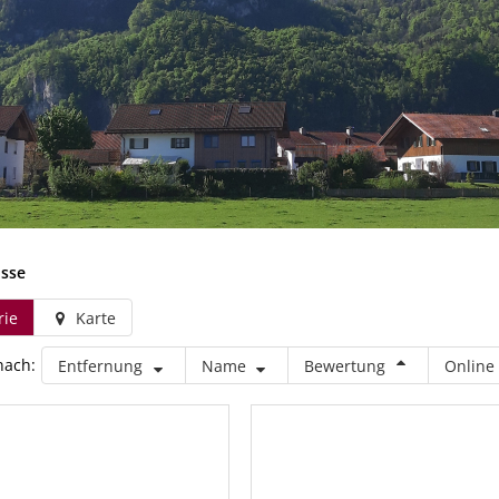
isse
rie
Karte
nach:
Entfernung
Name
Bewertung
Online