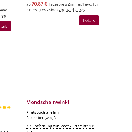
70,87 €
ab
Tagespreis Zimmer/Fewo für
2 Pers. (Erw./Kind)
zzgl. Kurbeitrag
Fewo
trag
Details
tails
Mondscheinwinkl
Flintsbach am Inn
Riesenbergweg 3
Entfernung zur Stadt-/Ortsmitte: 0,9
km
: 3,3