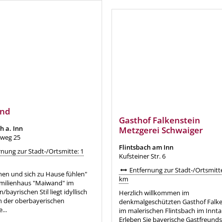
nd
Gasthof Falkenstein
h a. Inn
Metzgerei Schwaiger
weg 25
Flintsbach am Inn
nung zur Stadt-/Ortsmitte: 1
Kufsteiner Str. 6
Entfernung zur Stadt-/Ortsmitte
n und sich zu Hause fühlen"
km
amilienhaus "Maiwand" im
bayrischen Stil liegt idyllisch
Herzlich willkommen im
n der oberbayerischen
denkmalgeschützten Gasthof Falke
...
im malerischen Flintsbach im Inntal
Erleben Sie bayerische Gastfreunds