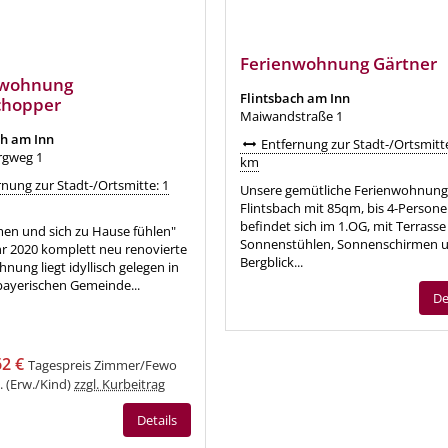
Ferienwohnung Gärtner
nwohnung
Flintsbach am Inn
chopper
Maiwandstraße 1
ch am Inn
Entfernung zur Stadt-/Ortsmitte
rgweg 1
km
nung zur Stadt-/Ortsmitte: 1
Unsere gemütliche Ferienwohnung
Flintsbach mit 85qm, bis 4-Person
befindet sich im 1.OG, mit Terrasse
n und sich zu Hause fühlen"
Sonnenstühlen, Sonnenschirmen 
hr 2020 komplett neu renovierte
Bergblick...
nung liegt idyllisch gelegen in
bayerischen Gemeinde...
De
62 €
Tagespreis Zimmer/Fewo
s. (Erw./Kind)
zzgl. Kurbeitrag
Details