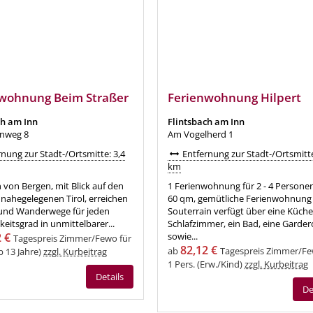
wohnung Beim Straßer
Ferienwohnung Hilpert
ch am Inn
Flintsbach am Inn
nweg 8
Am Vogelherd 1
nung zur Stadt-/Ortsmitte: 3,4
Entfernung zur Stadt-/Ortsmitte
km
von Bergen, mit Blick auf den
1 Ferienwohnung für 2 - 4 Personen
 nahegelegenen Tirol, erreichen
60 qm, gemütliche Ferienwohnung
 und Wanderwege für jeden
Souterrain verfügt über eine Küche
keitsgrad in unmittelbarer...
Schlafzimmer, ein Bad, eine Garde
 €
sowie...
Tagespreis Zimmer/Fewo für
82,12 €
ab
Tagespreis Zimmer/Fe
ab 13 Jahre)
zzgl. Kurbeitrag
1 Pers. (Erw./Kind)
zzgl. Kurbeitrag
Details
De