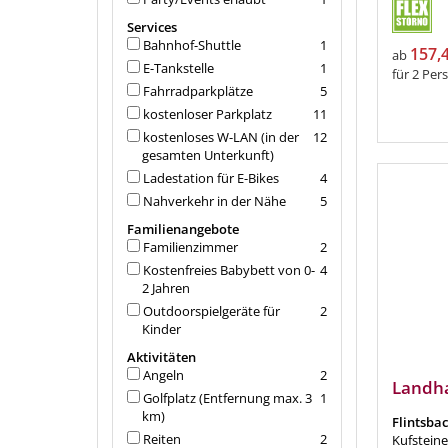
Services
Bahnhof-Shuttle
1
157,
ab
E-Tankstelle
1
für 2 Per
Fahrradparkplätze
5
kostenloser Parkplatz
11
kostenloses W-LAN (in der
12
gesamten Unterkunft)
Ladestation für E-Bikes
4
Nahverkehr in der Nähe
5
Familienangebote
Familienzimmer
2
Kostenfreies Babybett von 0-
4
2 Jahren
Outdoorspielgeräte für
2
Kinder
Aktivitäten
Angeln
2
Landha
Golfplatz (Entfernung max. 3
1
km)
Flintsba
Reiten
2
Kufsteine