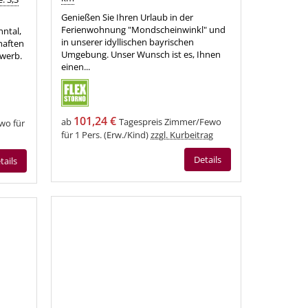
Genießen Sie Ihren Urlaub in der
Ferienwohnung "Mondscheinwinkl" und
ntal,
in unserer idyllischen bayrischen
haften
Umgebung. Unser Wunsch ist es, Ihnen
rwerb.
einen...
101,24 €
ab
Tagespreis Zimmer/Fewo
wo für
für 1 Pers. (Erw./Kind)
zzgl. Kurbeitrag
Details
tails