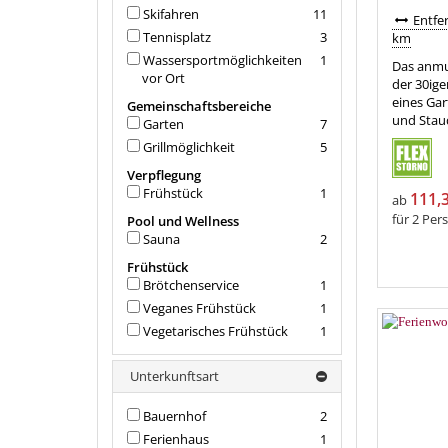
Skifahren
11
Entfer
Tennisplatz
3
km
Wassersportmöglichkeiten
1
Das anmu
vor Ort
der 30ige
eines Ga
Gemeinschaftsbereiche
und Stau
Garten
7
Grillmöglichkeit
5
Verpflegung
Frühstück
1
111,
ab
für 2 Per
Pool und Wellness
Sauna
2
Frühstück
Brötchenservice
1
Veganes Frühstück
1
Vegetarisches Frühstück
1
Unterkunftsart
Bauernhof
2
Ferienhaus
1