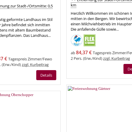
km
nung zur Stadt-/Ortsmitte: 0,5
Herzlich Willkommen im schönen In
mitten in den Bergen. Wir bewirtsc
tig geformte Landhaus im Stil
einen Milchviehbetrieb im Haupte
r Jahre befindet sich inmitten
Die anfallende Gülle sowie...
rtens mit altem Baumbestand
denpflanzen. Das Landhaus...
84,37 €
ab
Tagespreis Zimmer/Fe
37 €
2 Pers. (Erw./Kind)
zzgl. Kurbeitrag
Tagespreis Zimmer/Fewo
s. (Erw./Kind)
zzgl. Kurbeitrag
De
Details