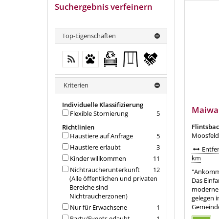
Suchergebnis verfeinern
Top-Eigenschaften
kostenloses W-LAN (in der gesamten
Haustiere erlaubt
Kostenfreies Babybett
Outdoorspielgeräte
Flexible
Unterkunft)
von 0-2 Jahren
für Kinder
Stornierung
Kriterien
Individuelle Klassifizierung
Maiwa
Flexible Stornierung
5
Flintsbac
Richtlinien
Moosfeld
Haustiere auf Anfrage
5
Haustiere erlaubt
3
Entfer
km
Kinder willkommen
11
Nichtraucherunterkunft
12
"Ankomme
(Alle öffentlichen und privaten
Das Einf
Bereiche sind
modernen/
Nichtraucherzonen)
gelegen i
Gemeinde
Nur für Erwachsene
1
Party/Events erlaubt
1