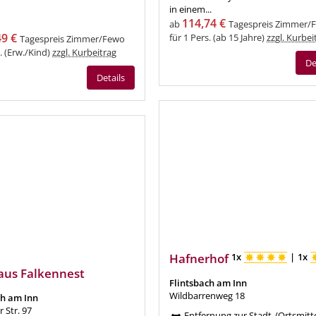
in einem...
114,74 €
ab
Tagespreis Zimmer/
49 €
für 1 Pers. (ab 15 Jahre)
zzgl. Kurbei
Tagespreis Zimmer/Fewo
s. (Erw./Kind)
zzgl. Kurbeitrag
De
Details
Hafnerhof
1x
|
1x
us Falkennest
Flintsbach am Inn
Wildbarrenweg 18
ch am Inn
r Str. 97
Entfernung zur Stadt-/Ortsmitte