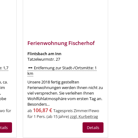
Ferienwohnung Fischerhof
Flintsbach am Inn
Tatzelwurmstr. 27
: 1,7
Entfernung zur Stadt-/Ortsmitte: 1
km
, ca.
Unsere 2018 fertig gestellten
 im
Ferienwohnungen werden Ihnen nicht zu
,
viel versprechen. Sie verleihen Ihnen
robe
Wohlfühlatmosphäre vom ersten Tag an.
Besonders...
106,87 €
wo für
ab
Tagespreis Zimmer/Fewo
für 1 Pers. (ab 15 Jahre)
zzgl. Kurbeitrag
tails
Details