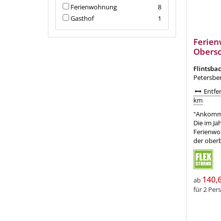
Ferienwohnung
8
Gasthof
1
Ferie
Obers
Flintsba
Petersbe
Entfer
km
"Ankomme
Die im Ja
Ferienwoh
der ober
140,
ab
für 2 Per