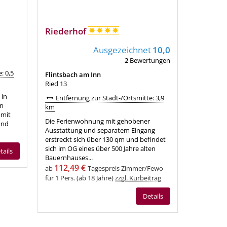
Riederhof
Ausgezeichnet
10,0
2
Bewertungen
: 0,5
Flintsbach am Inn
Ried 13
 in
Entfernung zur Stadt-/Ortsmitte: 3,9
en
km
 mit
Die Ferienwohnung mit gehobener
und
Ausstattung und separatem Eingang
erstreckt sich über 130 qm und befindet
sich im OG eines über 500 Jahre alten
tails
Bauernhauses...
112,49 €
ab
Tagespreis Zimmer/Fewo
für 1 Pers. (ab 18 Jahre)
zzgl. Kurbeitrag
Details