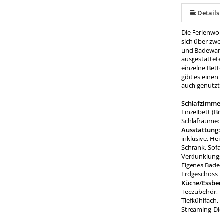
Details
Die Ferienwoh
sich über zw
und Badewann
ausgestattet
einzelne Bet
gibt es eine
auch genutzt
Schlafzimme
Einzelbett (Br
Schlafräume:
Ausstattung
inklusive, He
Schrank, Sofa
Verdunklung
Eigenes Bade
Erdgeschoss
Küche/Essbe
Teezubehör, 
Tiefkühlfach,
Streaming-Die