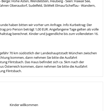
- Berge: Hohe Asten, Wendelstein, Heuberg - Seen: Hawaii See,
kifahren Oberaudorf, Sudelfeld, SkiWelt Elmau/Scheffau - Wandern,
Hunde haben bitten wir vorher um Anfrage. Info Kurbeitrag: Der
trag pro Person beträgt 1,00 EUR. Angefangene Tage gelten als volle
thaltstag berechnet. Kinder und Jugendliche bis zum vollendeten 16.
ngefähr 70 km südöstlich der Landeshauptstadt München zwischen
chtung kommen, dann nehmen Sie bitte die Ausfahrt
tung Flintsbach. Das Haus befindet sich ca. 5km nach der
aus Österreich kommen, dann nehmen Sie bitte die Ausfahrt
ung Flintsbach.
Kinder willkommen