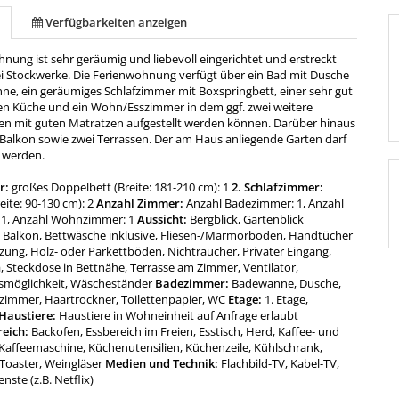
Verfügbarkeiten anzeigen
nung ist sehr geräumig und liebevoll eingerichtet und erstreckt
ei Stockwerke. Die Ferienwohnung verfügt über ein Bad mit Dusche
e, ein geräumiges Schlafzimmer mit Boxspringbett, einer sehr gut
en Küche und ein Wohn/Esszimmer in dem ggf. zwei weitere
ten mit guten Matratzen aufgestellt werden können. Darüber hinaus
n Balkon sowie zwei Terrassen. Der am Haus anliegende Garten darf
 werden.
r:
großes Doppelbett (Breite: 181-210 cm): 1
2. Schlafzimmer:
eite: 90-130 cm): 2
Anzahl Zimmer:
Anzahl Badezimmer: 1, Anzahl
 1, Anzahl Wohnzimmer: 1
Aussicht:
Bergblick, Gartenblick
:
Balkon, Bettwäsche inklusive, Fliesen-/Marmorboden, Handtücher
izung, Holz- oder Parkettböden, Nichtraucher, Privater Eingang,
, Steckdose in Bettnähe, Terrasse am Zimmer, Ventilator,
smöglichkeit, Wäscheständer
Badezimmer:
Badewanne, Dusche,
zimmer, Haartrockner, Toilettenpapier, WC
Etage:
1. Etage,
Haustiere:
Haustiere in Wohneinheit auf Anfrage erlaubt
reich:
Backofen, Essbereich im Freien, Esstisch, Herd, Kaffee- und
Kaffeemaschine, Küchenutensilien, Küchenzeile, Kühlschrank,
 Toaster, Weingläser
Medien und Technik:
Flachbild-TV, Kabel-TV,
nste (z.B. Netflix)