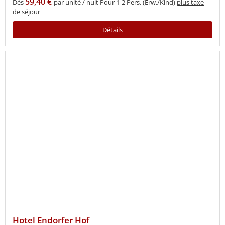
59,40 €
Dès
par unité / nuit Pour 1-2 Pers. (Erw./Kind)
plus taxe
de séjour
Détails
Hotel Endorfer Hof