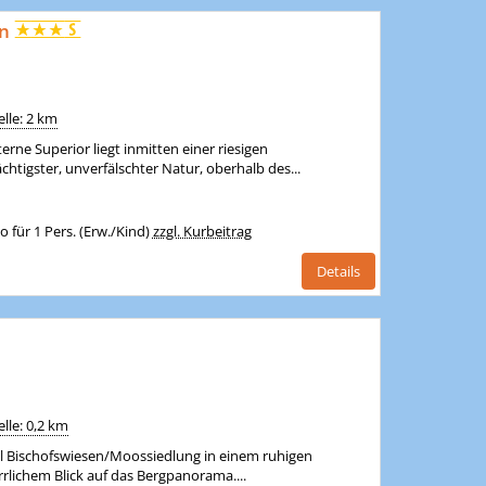
en
lle: 2 km
erne Superior liegt inmitten einer riesigen
igster, unverfälschter Natur, oberhalb des...
für 1 Pers. (Erw./Kind)
zzgl. Kurbeitrag
Details
lle: 0,2 km
il Bischofswiesen/Moossiedlung in einem ruhigen
rlichem Blick auf das Bergpanorama....