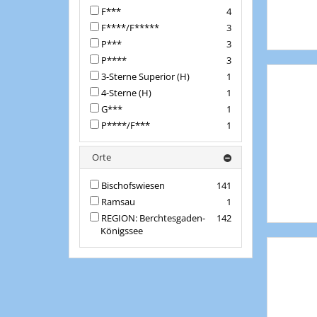
F***
4
F****/F*****
3
P***
3
P****
3
3-Sterne Superior (H)
1
4-Sterne (H)
1
G***
1
P****/F***
1
Orte
Bischofswiesen
141
Ramsau
1
REGION: Berchtesgaden-
142
Königssee