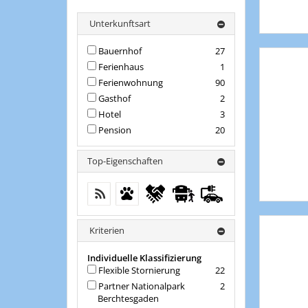
Unterkunftsart
Bauernhof
27
Ferienhaus
1
Ferienwohnung
90
Gasthof
2
Hotel
3
Pension
20
Top-Eigenschaften
kostenloses W-LAN (in der gesamten
Haustiere erlaubt
Flexible Stornierung
Nahverkehr in
E-
Unterkunft)
der Nähe
Tankstelle
Kriterien
Individuelle Klassifizierung
Flexible Stornierung
22
Partner Nationalpark
2
Berchtesgaden