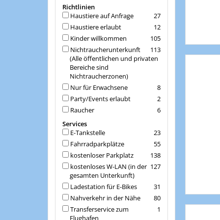
Richtlinien
Haustiere auf Anfrage
27
Haustiere erlaubt
12
Kinder willkommen
105
Nichtraucherunterkunft
113
(Alle öffentlichen und privaten
Bereiche sind
Nichtraucherzonen)
Nur für Erwachsene
8
Party/Events erlaubt
2
Raucher
6
Services
E-Tankstelle
23
Fahrradparkplätze
55
kostenloser Parkplatz
138
kostenloses W-LAN (in der
127
gesamten Unterkunft)
Ladestation für E-Bikes
31
Nahverkehr in der Nähe
80
Transferservice zum
1
Flughafen