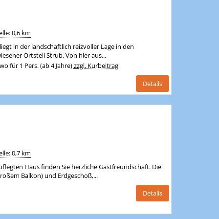
lle: 0,6 km
gt in der landschaftlich reizvoller Lage in den
sener Ortsteil Strub. Von hier aus...
o für 1 Pers. (ab 4 Jahre)
zzgl. Kurbeitrag
Details
lle: 0,7 km
flegten Haus finden Sie herzliche Gastfreundschaft. Die
großem Balkon) und Erdgeschoß,...
Details