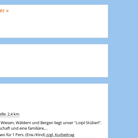
er »
lle: 2,4 km
iesen, Wäldern und Bergen liegt unser "Loipl-Stüberl".
chaft und eine familiäre,...
o für 1 Pers. (Erw./Kind)
zzgl. Kurbeitrag