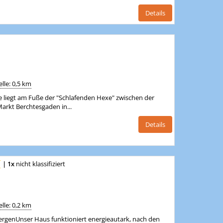
Details
lle: 0,5 km
ge liegt am Fuße der "Schlafenden Hexe" zwischen der
arkt Berchtesgaden in...
Details
|
1x
nicht klassifiziert
lle: 0,2 km
ergenUnser Haus funktioniert energieautark, nach den