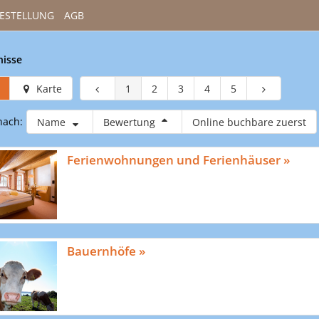
ESTELLUNG
AGB
nisse
Karte
1
2
3
4
5
nach:
Name
Bewertung
Online buchbare zuerst
Ferienwohnungen und Ferienhäuser »
Bauernhöfe »