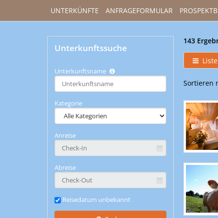
UNTERKÜNFTE
ANFRAGEFORMULAR
PROSPEKTB
143 Ergeb
Unterkunftssuche
Liste
Unterkunftsname
Type 2 or
Sortieren 
more
characters
Kategorie
for
results.
Anreise
Abreise
Reisedatum unbekannt