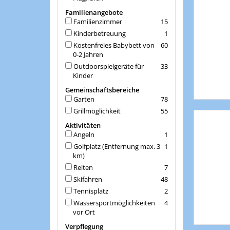
Familienangebote
Familienzimmer
15
Kinderbetreuung
1
Kostenfreies Babybett von
60
0-2 Jahren
Outdoorspielgeräte für
33
Kinder
Gemeinschaftsbereiche
Garten
78
Grillmöglichkeit
55
Aktivitäten
Angeln
1
Golfplatz (Entfernung max. 3
1
km)
Reiten
7
Skifahren
48
Tennisplatz
2
Wassersportmöglichkeiten
4
vor Ort
Verpflegung