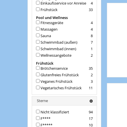
Einkaufsservice vor Anreise
4
Frühstück
33
Pool und Wellness
Fitnessgeräte
4
Massagen
4
Sauna
8
Schwimmbad (außen)
7
Schwimmbad (innen)
1
Wellnessangebote
2
Frühstück
Brötchenservice
35
Glutenfreies Frühstück
2
Veganes Frühstück
3
Vegetarisches Frühstück
11
Sterne
Nicht klassifiziert
94
F****
17
F*****
10