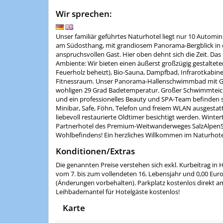
Wir sprechen:
Unser familiär geführtes Naturhotel liegt nur 10 Auto
am Südosthang, mit grandiosem Panorama-Bergblick in d
anspruchsvollen Gast. Hier oben dehnt sich die Zeit. Da
Ambiente: Wir bieten einen äußerst großzügig gestaltet
Feuerholz beheizt), Bio-Sauna, Dampfbad, Infrarotkabin
Fitnessraum. Unser Panorama-Hallenschwimmbad mit Geg
wohligen 29 Grad Badetemperatur. Großer Schwimmteich 
und ein professionelles Beauty und SPA-Team befinden si
Minibar, Safe, Föhn, Telefon und freiem WLAN ausgestatt
liebevoll restaurierte Oldtimer besichtigt werden. Winter
Partnerhotel des Premium-Weitwanderweges SalzAlpenStei
Wohlbefindens! Ein herzliches Willkommen im Naturhotel 
Konditionen/Extras
Die genannten Preise verstehen sich exkl. Kurbeitrag in 
vom 7. bis zum vollendeten 16. Lebensjahr und 0,00 Euro
(Änderungen vorbehalten). Parkplatz kostenlos direkt am 
Leihbademantel für Hotelgäste kostenlos!
Karte