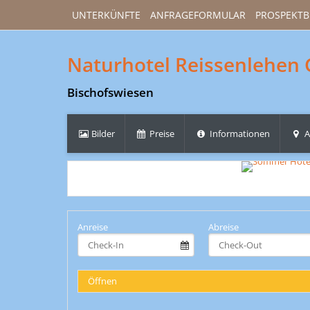
UNTERKÜNFTE
ANFRAGEFORMULAR
PROSPEKTB
Naturhotel Reissenlehe
Bischofswiesen
Bilder
Preise
Informationen
A
Anreise
Abreise
Öffnen