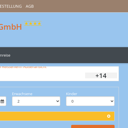
ESTELLUNG
AGB
n GmbH
nreise
+14
Erwachsene
Kinder