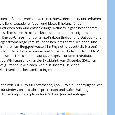
minuten außerhalb vom Ortskern Berchtesgaden – ruhig und erhaben
ie Berchtesgadener Alpen und bietet Erholung für den
s Getrieben sein wird entschleunigt. Wellness in ganz besonderem
en Wellnessbereich mit Blockhaussauna (nur durch eigenes
e, Kneipp-Anlage mit Fuß-Reflex-Prakour (Indoor und Outdoor) und
enstromanlage verfügt über einen integrierten Whirlpool und
mit reinem Bergquellwasser! Ein Physiotherapeut (alle Kassen)
ch im Haus. Unsere Zimmer und Suiten sind alle mit Flachbild-TV,
et. Seit Juli 2020 können auf ca. 200 qm, in unserem Neubau,
tipp: Wir liegen direkt an der Skiabfahrt vom Skigebiet Götschen.
g, Etappe 7! Wir laden Sie ein in unsere Quelle des
Reissenlehen bei Familie Irlinger!
Höhe von 3,10 Euro für Erwachsene, 1,55 Euro für Kinder/Jugendliche
 für Kinder von 0 - 6 Jahren pro Person und Aufenthaltstag
Hotel! Carportstellplätze für 6,00 Euro (nur auf Anfrage).