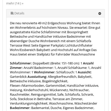
mehr (14 ) »
mehr (14 ) »
mehr (14 ) »
mehr (14 ) »
mehr (14 ) »
mehr (14 ) »
mehr (14 ) »
mehr (14 ) »
mehr (14 ) »
mehr (14 ) »
mehr (14 ) »
Details
Die neu renovierte 49 m2 Erdgeschoss Wohnung bietet Ihnen
ein Wohnerlebnis auf höchstem Niveau. Sie erwartet: Eine gut
ausgestattete Küche Schlafzimmer mit Boxspringbett
Bettwäsche und Handtücher inklusive Badezimmer mit
ebenerdiger Dusche Wohnbereich mit einem Schlafsofa
Terrasse West Seite Eigener Parkplatz Lichtdurchfluteter
Wohn/Essbereich Babybett und Hochstuhl auf Anfrage Das
Haus bietet einen Stellplatz für Fahrräder Waschmaschine
Schlafzimmer:
Doppelbett (Breite: 151-180 cm): 1
Anzahl
Zimmer:
Anzahl Badezimmer: 1, Anzahl Schlafräume: 1, Anzahl
Wohnzimmer: 1
Wohnzimmer:
Schlafcouch: 1
Aussicht:
Gartenblick
Ausstattung:
Allergikerfreundlich, Babybett,
Bettwäsche inklusive, Bügelmöglichkeit,
Fliesen-/Marmorboden, Gartenmöbel, Handtücher inklusive,
Heizung, Kinderhochstuhl, Mückennetz, Nichtraucher,
Rauchmelder, Reinigungsmittel, Safe, Schlafsofa, Schrank,
Sofa, Steckdose in Bettnähe, Terrasse am Zimmer,
Verdunklungsmöglichkeit, Waschmaschine, Wäscheständer
Badezimmer:
Bademantel, Dusche, Eigenes Badezimmer,