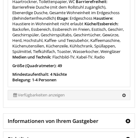
Haartrockner, Toilettenpapier, WC
Barrierefreiheit:
Barrierefreie Dusche (mit dem Rollstuhl zugänglich),
Ebenerdige Dusche, Gesamte Wohneinheit im Erdgeschoss
(Behindertenfreundlich)
Etage:
Erdgeschoss
Haustiere:
Haustiere in Wohneinheit nicht erlaubt
Küche/Essbereich:
Backofen, Essbereich, Essbereich im Freien, Esstisch, Geschirr,
Geschirrspüler, Geschirrspültabs, Geschirrtücher, Gewürze,
Herd, Hochstuhl, Kaffee- und Teezubehör, Kaffeemaschine,
Küchenutensilien, Küchenzeile, Kühlschrank, Spüllappen,
Spülmittel, Tiefkühlfach, Toaster, Wasserkocher, Weingläser
Medien und Technik:
Flachbild-TV, Kabel-TV, Radio
Größe (Quadratmeter): 49
Mindestaufenthalt: 4 Nächte
Belegung: 1-4 Personen
Verfügbarkeiten anzeigen
Informationen von Ihrem Gastgeber