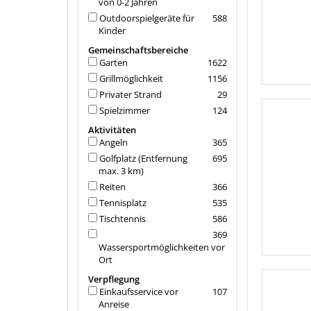
von 0-2 Jahren
Outdoorspielgeräte für
588
Kinder
Gemeinschaftsbereiche
Garten
1622
Grillmöglichkeit
1156
Privater Strand
29
Spielzimmer
124
Aktivitäten
Angeln
365
Golfplatz (Entfernung
695
max. 3 km)
Reiten
366
Tennisplatz
535
Tischtennis
586
369
Wassersportmöglichkeiten vor
Ort
Verpflegung
Einkaufsservice vor
107
Anreise