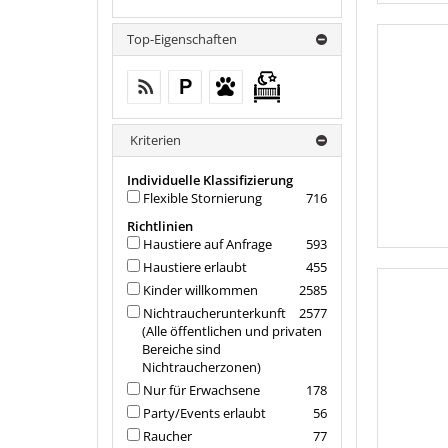
Top-Eigenschaften
kostenloses W-LAN (in der gesamten
kostenloser Parkplatz
Haustiere erlaubt
Kostenfreies
Unterkunft)
Babybett von
0-2 Jahren
Kriterien
Individuelle Klassifizierung
Flexible Stornierung
716
Richtlinien
Haustiere auf Anfrage
593
Haustiere erlaubt
455
Kinder willkommen
2585
Nichtraucherunterkunft
2577
(Alle öffentlichen und privaten
Bereiche sind
Nichtraucherzonen)
Nur für Erwachsene
178
Party/Events erlaubt
56
Raucher
77