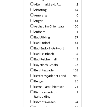
Altenmarkt a.d. Alz
2
Altötting
14
Amerang
6
Anger
41
Aschau im Chiemgau
106
Aufham
1
Bad Aibling
27
Bad Endorf
41
Bad Endorf - Antwort
1
Bad Feilnbach
34
Bad Reichenhall
143
Bayerisch Gmain
25
Berchtesgaden
163
Berchtesgadener Land
960
Bergen
25
Bernau am Chiemsee
71
Biathlonzentrum
1
Ruhpolding
Bischofswiesen
94