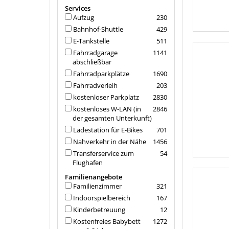
Services
Aufzug
230
Bahnhof-Shuttle
429
E-Tankstelle
511
Fahrradgarage
1141
abschließbar
Fahrradparkplätze
1690
Fahrradverleih
203
kostenloser Parkplatz
2830
kostenloses W-LAN (in
2846
der gesamten Unterkunft)
Ladestation für E-Bikes
701
Nahverkehr in der Nähe
1456
Transferservice zum
54
Flughafen
Familienangebote
Familienzimmer
321
Indoorspielbereich
167
Kinderbetreuung
12
Kostenfreies Babybett
1272