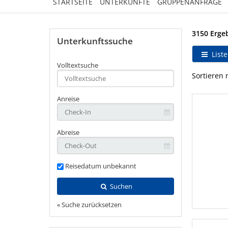
STARTSEITE
UNTERKÜNFTE
GRUPPENANFRAGE
3150 Erge
Unterkunftssuche
Liste
Volltextsuche
Type 2 or
Sortieren 
more
characters
Anreise
for
results.
Abreise
Reisedatum unbekannt
Suchen
« Suche zurücksetzen