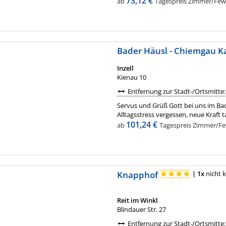
73,12 €
ab
Tagespreis Zimmer/Fewo 
Bader Häusl - Chiemgau K
Inzell
Kienau 10
Entfernung zur Stadt-/Ortsmitte:
Servus und Grüß Gott bei uns im Ba
Alltagsstress vergessen, neue Kraft t
101,24 €
ab
Tagespreis Zimmer/Few
Knapphof
|
1x
nicht k
Reit im Winkl
Blindauer Str. 27
Entfernung zur Stadt-/Ortsmitte