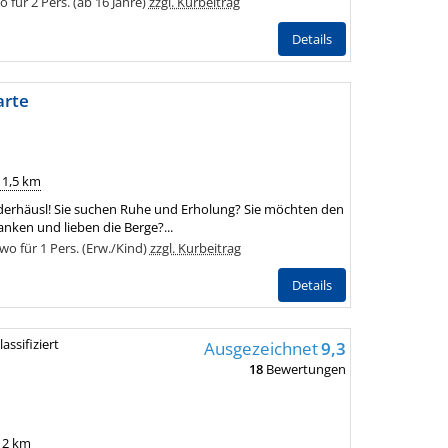
für 2 Pers. (ab 16 Jahre)
zzgl. Kurbeitrag
Details
arte
 1,5 km
derhäusl! Sie suchen Ruhe und Erholung? Sie möchten den
anken und lieben die Berge?...
o für 1 Pers. (Erw./Kind)
zzgl. Kurbeitrag
Details
lassifiziert
Ausgezeichnet
9,3
18
Bewertungen
: 2 km