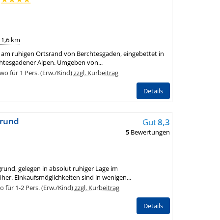
g
 1,6 km
h am ruhigen Ortsrand von Berchtesgaden, eingebettet in
chtesgadener Alpen. Umgeben von...
o für 1 Pers. (Erw./Kind)
zzgl. Kurbeitrag
Details
grund
Gut
8,3
5
Bewertungen
und, gelegen in absolut ruhiger Lage im
er. Einkaufsmöglichkeiten sind in wenigen...
für 1-2 Pers. (Erw./Kind)
zzgl. Kurbeitrag
Details