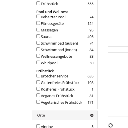
Frühstück
555
Pool und Wellness
Beheizter Pool
74
Fitnessgeräte
124
Massagen
95
Sauna
406
Schwimmbad (außen)
74
Schwimmbad (innen)
84
Wellnessangebote
83
Whirlpool
50
Frühstück
Brötchenservice
635
Glutenfreies Frühstück
108
Kosheres Frühstück
1
Veganes Frühstück
81
Vegetarisches Frühstück
171
Orte
Ainring
5