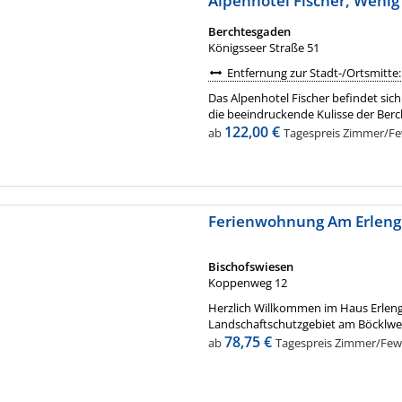
Alpenhotel Fischer, Weni
Berchtesgaden
Königsseer Straße 51
Entfernung zur Stadt-/Ortsmitte:
Das Alpenhotel Fischer befindet sic
die beeindruckende Kulisse der Ber
122,00 €
ab
Tagespreis Zimmer/Few
Ferienwohnung Am Erlen
Bischofswiesen
Koppenweg 12
Herzlich Willkommen im Haus Erlengr
Landschaftschutzgebiet am Böcklweih
78,75 €
ab
Tagespreis Zimmer/Fewo 