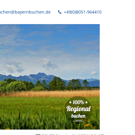
chen@bayernbuchen.de
+49(0)8051-964410