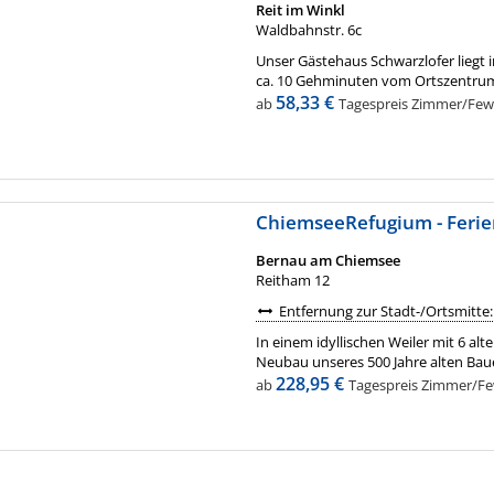
Reit im Winkl
Waldbahnstr. 6c
Unser Gästehaus Schwarzlofer liegt i
ca. 10 Gehminuten vom Ortszentrum 
58,33 €
ab
Tagespreis Zimmer/Fewo 
ChiemseeRefugium - Feri
Bernau am Chiemsee
Reitham 12
Entfernung zur Stadt-/Ortsmitte
In einem idyllischen Weiler mit 6 a
Neubau unseres 500 Jahre alten Bauer
228,95 €
ab
Tagespreis Zimmer/Few