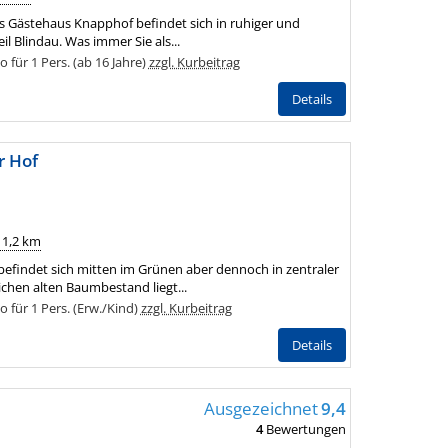
s Gästehaus Knapphof befindet sich in ruhiger und
il Blindau. Was immer Sie als...
für 1 Pers. (ab 16 Jahre)
zzgl. Kurbeitrag
Details
r Hof
 1,2 km
efindet sich mitten im Grünen aber dennoch in zentraler
ichen alten Baumbestand liegt...
für 1 Pers. (Erw./Kind)
zzgl. Kurbeitrag
Details
Ausgezeichnet
9,4
4
Bewertungen