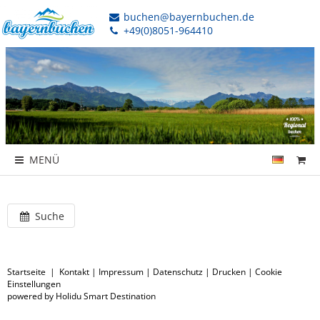
buchen@bayernbuchen.de
+49(0)8051-964410
MENÜ
Suche
Startseite
|
Kontakt
|
Impressum
|
Datenschutz
|
Drucken
|
Cookie
Einstellungen
powered by Holidu Smart Destination