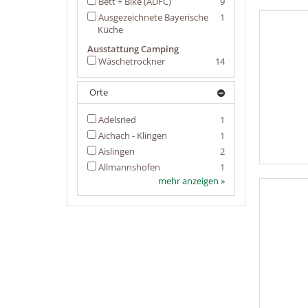
Bett + Bike (ADFC)
9
Ausgezeichnete Bayerische
1
Küche
Ausstattung Camping
Wäschetrockner
14
Orte
Adelsried
1
Aichach - Klingen
1
Aislingen
2
Allmannshofen
1
mehr anzeigen »