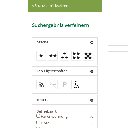
« Suche zurücksetzen
Suchergebnis verfeinern
Sterne
1 Stern
2 Sterne
3 Sterne
4 Sterne
5 Sterne
Top-Eigenschaften
Wireless Lan
keine weiteren Treffer
keine weiteren Treffer
Geeignet für
Rollstuhlfahrer
Kriterien
Betriebsart
Ferienwohnung
70
Hotel
56