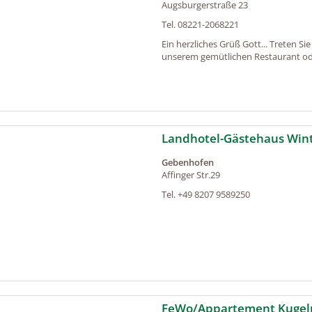
Augsburgerstraße 23
Tel.
08221-2068221
Ein herzliches Grüß Gott... Treten Si
unserem gemütlichen Restaurant ode
Landhotel-Gästehaus Win
Gebenhofen
Affinger Str.29
Tel.
+49 8207 9589250
FeWo/Appartement Kugel