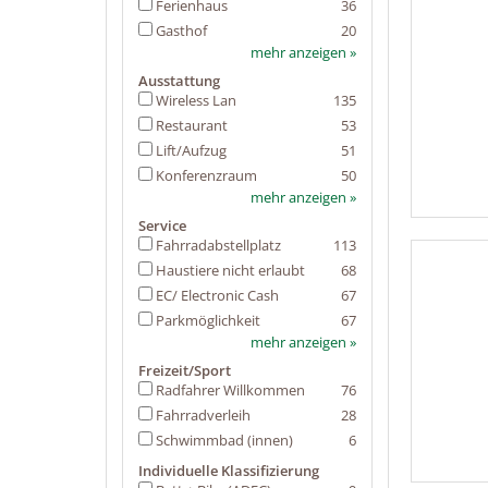
Ferienhaus
36
Gasthof
20
mehr anzeigen »
Ausstattung
Wireless Lan
135
Restaurant
53
Lift/Aufzug
51
Konferenzraum
50
mehr anzeigen »
Service
Fahrradabstellplatz
113
Haustiere nicht erlaubt
68
EC/ Electronic Cash
67
Parkmöglichkeit
67
mehr anzeigen »
Freizeit/Sport
Radfahrer Willkommen
76
Fahrradverleih
28
Schwimmbad (innen)
6
Individuelle Klassifizierung