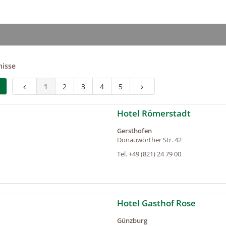
nisse
1
2
3
4
5
Hotel Römerstadt
Gersthofen
Donauwörther Str. 42
Tel.
+49 (821) 24 79 00
Hotel Gasthof Rose
Günzburg