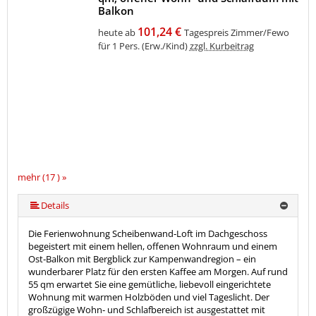
Balkon
101,24 €
heute ab
Tagespreis Zimmer/Fewo
für 1 Pers. (Erw./Kind)
zzgl. Kurbeitrag
mehr (17 ) »
mehr (17 ) »
mehr (17 ) »
mehr (17 ) »
mehr (17 ) »
mehr (17 ) »
mehr (17 ) »
mehr (17 ) »
mehr (17 ) »
mehr (17 ) »
mehr (17 ) »
mehr (17 ) »
mehr (17 ) »
mehr (17 ) »
Details
Die 
Ferienwohnung Scheibenwand‑Loft
 im Dachgeschoss 
begeistert mit einem hellen, offenen Wohnraum und einem 
Ost‑Balkon mit Bergblick zur Kampenwand
region – ein 
wunderbarer Platz für den ersten Kaffee am Morgen. Auf rund 
55 qm
 erwartet Sie eine gemütliche, liebevoll eingerichtete 
Wohnung mit warmen Holzböden und viel Tageslicht. 
Der 
großzügige Wohn‑ und Schlafbereich ist ausgestattet mit 