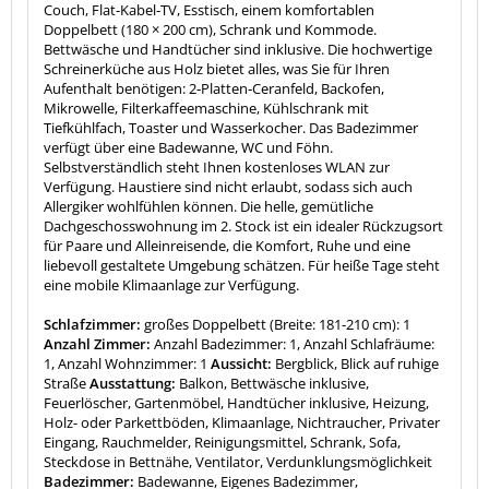
Couch
, 
Flat‑Kabel‑TV
, 
Esstisch
, einem 
komfortablen 
Doppelbett (180 × 200 cm)
, 
Schrank
 und 
Kommode
. 
Bettwäsche und Handtücher
 sind inklusive. Die hochwertige 
Schreinerküche aus Holz
 bietet alles, was Sie für Ihren 
Aufenthalt benötigen: 2‑Platten‑Ceranfeld, Backofen, 
Mikrowelle, Filterkaffeemaschine, Kühlschrank mit 
Tiefkühlfach, Toaster und Wasserkocher. 
Das 
Badezimmer
verfügt über eine 
Badewanne
, 
WC
 und 
Föhn
. 
Selbstverständlich steht Ihnen 
kostenloses WLAN
 zur 
Verfügung. 
Haustiere sind nicht erlaubt
, sodass sich auch 
Allergiker wohlfühlen können. 
Die helle, gemütliche 
Dachgeschosswohnung im 2. Stock ist ein idealer Rückzugsort 
für Paare und Alleinreisende, die Komfort, Ruhe und eine 
liebevoll gestaltete Umgebung schätzen. Für heiße Tage steht 
eine mobile Klimaanlage zur Verfügung.
Schlafzimmer:
großes Doppelbett (Breite: 181-210 cm): 1
Anzahl Zimmer:
Anzahl Badezimmer: 1, Anzahl Schlafräume:
1, Anzahl Wohnzimmer: 1
Aussicht:
Bergblick, Blick auf ruhige
Straße
Ausstattung:
Balkon, Bettwäsche inklusive,
Feuerlöscher, Gartenmöbel, Handtücher inklusive, Heizung,
Holz- oder Parkettböden, Klimaanlage, Nichtraucher, Privater
Eingang, Rauchmelder, Reinigungsmittel, Schrank, Sofa,
Steckdose in Bettnähe, Ventilator, Verdunklungsmöglichkeit
Badezimmer:
Badewanne, Eigenes Badezimmer,