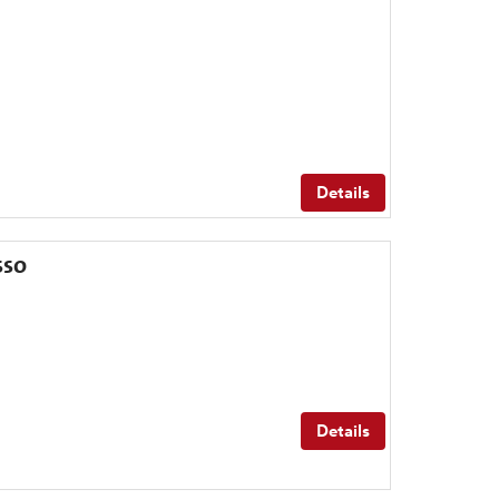
Details
sso
Details