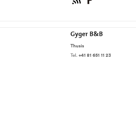
Gyger B&B
Thusis
Tel.
+41 81 651 11 23
Kontaktformular »
Casa High Life
Mathon
Tel.
+41 81 661 10 00