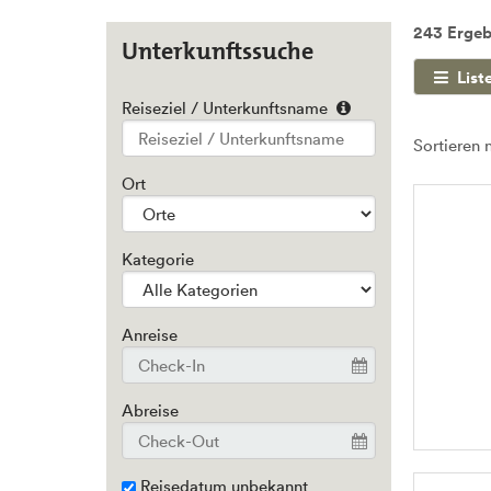
243 Ergeb
Unterkunftssuche
List
Reiseziel / Unterkunftsname
Type 2 or
Sortieren 
more
characters
Ort
for
results.
Kategorie
Anreise
Abreise
Reisedatum unbekannt