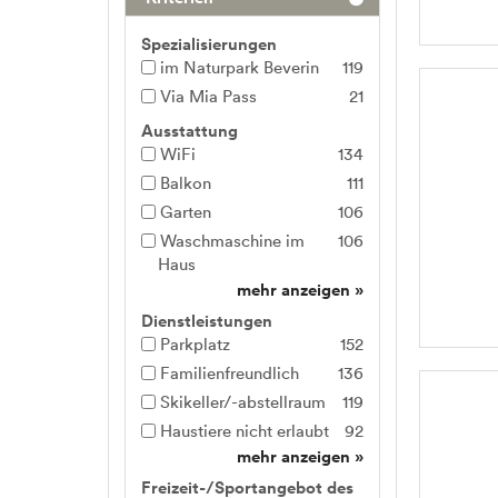
Spezialisierungen
im Naturpark Beverin
119
Via Mia Pass
21
Ausstattung
WiFi
134
Balkon
111
Garten
106
Waschmaschine im
106
Haus
mehr anzeigen »
Dienstleistungen
Parkplatz
152
Familienfreundlich
136
Skikeller/-abstellraum
119
Haustiere nicht erlaubt
92
mehr anzeigen »
Freizeit-/Sportangebot des