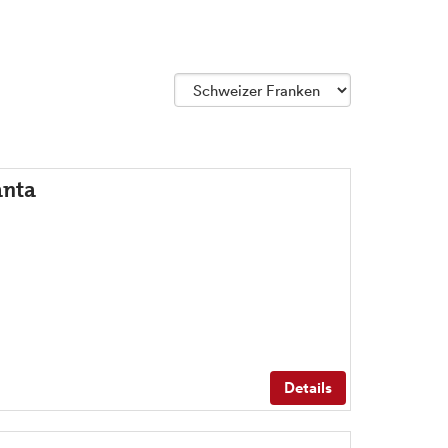
anta
Details