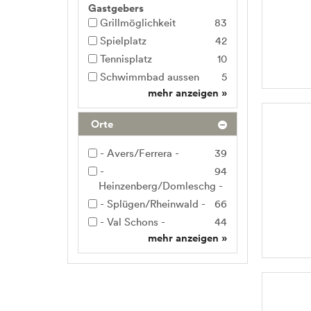
Gastgebers
Grillmöglichkeit
83
Spielplatz
42
Tennisplatz
10
Schwimmbad aussen
5
mehr anzeigen »
Orte
- Avers/Ferrera -
39
-
94
Heinzenberg/Domleschg -
- Splügen/Rheinwald -
66
- Val Schons -
44
mehr anzeigen »