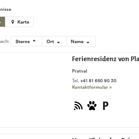
nisse
e
Karte
nach:
Sterne
Ort
Name
Ferienresidenz von Pl
Pratval
Tel.
+41 81 650 90 30
Kontaktformular »