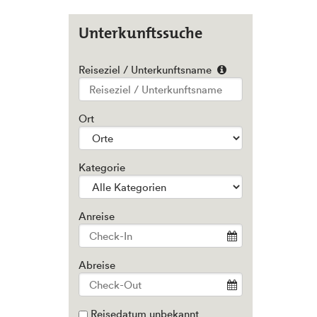
Unterkunftssuche
Reiseziel / Unterkunftsname
Type 2 or
more
characters
Ort
for
results.
Kategorie
Anreise
Abreise
Reisedatum unbekannt