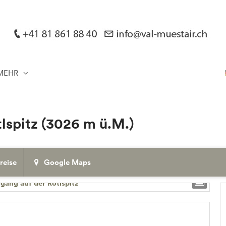
MEHR
lspitz (3026 m ü.M.)
reise
Google Maps