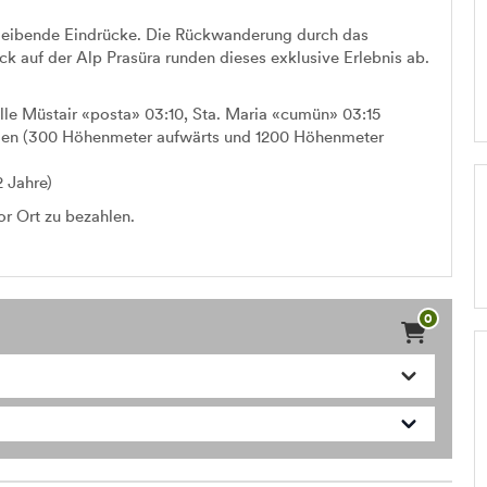
 bleibende Eindrücke. Die Rückwanderung durch das
ck auf der Alp Prasüra runden dieses exklusive Erlebnis ab.
lle Müstair «posta» 03:10, Sta. Maria «cumün» 03:15
den (300 Höhenmeter aufwärts und 1200 Höhenmeter
 Jahre)
or Ort zu bezahlen.
0