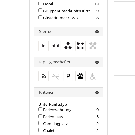
Hotel
13
Gruppenunterkunft/Hütte
9
Gästezimmer / B&B
8
Sterne
1 Stern
2 Sterne
3 Sterne
4 Sterne
keine
weiteren
Treffer
Top-Eigenschaften
WiFi
keine weiteren Treffer
Parkplatz
Haustiere erlaubt
keine
weiteren
Treffer
Kriterien
Unterkunftstyp
Ferienwohnung
9
Ferienhaus
5
Campingplatz
2
Chalet
2