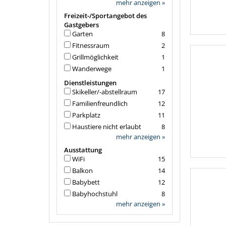
mehr anzeigen »
Freizeit-/Sportangebot des
Gastgebers
Garten
8
Fitnessraum
2
Grillmöglichkeit
1
Wanderwege
1
Dienstleistungen
Skikeller/-abstellraum
17
Familienfreundlich
12
Parkplatz
11
Haustiere nicht erlaubt
8
mehr anzeigen »
Ausstattung
WiFi
15
Balkon
14
Babybett
12
Babyhochstuhl
8
mehr anzeigen »