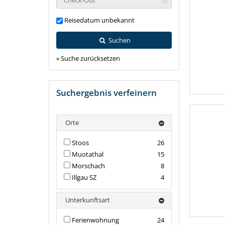
Reisedatum unbekannt
Suchen
« Suche zurücksetzen
Suchergebnis verfeinern
Orte
Stoos
26
Muotathal
15
Morschach
8
Illgau SZ
4
Unterkunftsart
Ferienwohnung
24