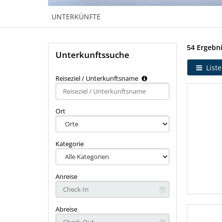
UNTERKÜNFTE
54 Ergebn
Unterkunftssuche
Liste
Reiseziel / Unterkunftsname
Type 2 or
more
characters
Ort
for
results.
Kategorie
Anreise
Abreise