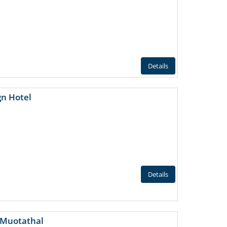
Details
gn Hotel
Details
 Muotathal