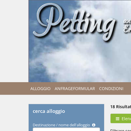
ALLOGGIO
ANFRAGEFORMULAR
CONDIZIONI
18 Risultat
cerca alloggio
Elen
Destinazione / nome dell'alloggio
Type 2 or
Filtrare s