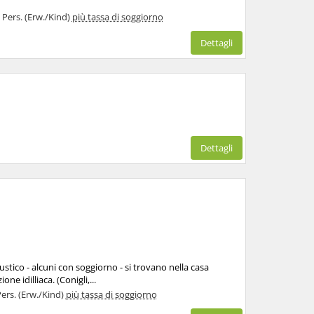
1 Pers. (Erw./Kind)
più tassa di soggiorno
Dettagli
Dettagli
rustico - alcuni con soggiorno - si trovano nella casa
ne idilliaca. (Conigli,...
Pers. (Erw./Kind)
più tassa di soggiorno