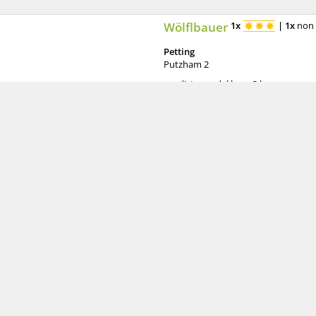
Wölflbauer
1x
|
1x
non 
Petting
Putzham 2
distanza dal lago: 3 km
Fattoria in posizione idilliaca con an
gioco per i bambini. Entrambi gli ap
90,00 €
Dal
per unità / notte for 1 
Ferienwohnung Wagner T
Petting
Seestr. 13
distanza dal lago: 2,5 km