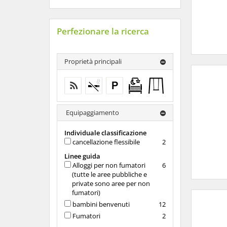
Perfezionare la ricerca
Proprietà principali
wifi gratuito (in tutto l'alloggio)
Alloggi per non fumatori (tutte
parcheggio gratuito
Culla gratuita da
Attrezzature
le aree pubbliche e private
0-2 anni
da gioco
sono aree per non fumatori)
all'aperto
per
Equipaggiamento
bambini
Individuale classificazione
cancellazione flessibile
2
Linee guida
Alloggi per non fumatori
6
(tutte le aree pubbliche e
private sono aree per non
fumatori)
bambini benvenuti
12
Fumatori
2