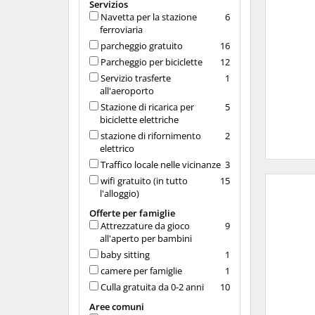
Servizios
Navetta per la stazione
6
ferroviaria
parcheggio gratuito
16
Parcheggio per biciclette
12
Servizio trasferte
1
all'aeroporto
Stazione di ricarica per
5
biciclette elettriche
stazione di rifornimento
2
elettrico
Traffico locale nelle vicinanze
3
wifi gratuito (in tutto
15
l'alloggio)
Offerte per famiglie
Attrezzature da gioco
9
all'aperto per bambini
baby sitting
1
camere per famiglie
1
Culla gratuita da 0-2 anni
10
Aree comuni