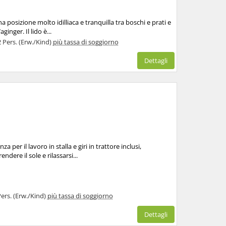
 posizione molto idilliaca e tranquilla tra boschi e prati e
inger. Il lido è...
2 Pers. (Erw./Kind)
più tassa di soggiorno
Dettagli
 per il lavoro in stalla e giri in trattore inclusi,
dere il sole e rilassarsi...
Pers. (Erw./Kind)
più tassa di soggiorno
Dettagli