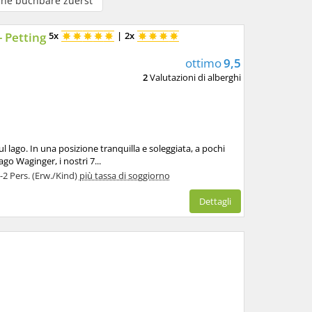
ine buchbare zuerst
 Petting
5x
|
2x
ottimo
9,5
2
Valutazioni di alberghi
 lago. In una posizione tranquilla e soleggiata, a pochi
ago Waginger, i nostri 7...
1-2 Pers. (Erw./Kind)
più tassa di soggiorno
Dettagli