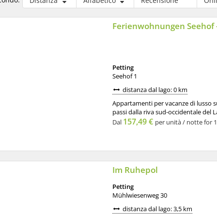
Distanza
Alfabetico
Recensione
Onl
Ferienwohnungen Seehof -
Petting
Seehof 1
distanza dal lago: 0 km
Appartamenti per vacanze di lusso sul
passi dalla riva sud-occidentale del L
157,49 €
Dal
per unità / notte for 
Im Ruhepol
Petting
Mühlwiesenweg 30
distanza dal lago: 3,5 km