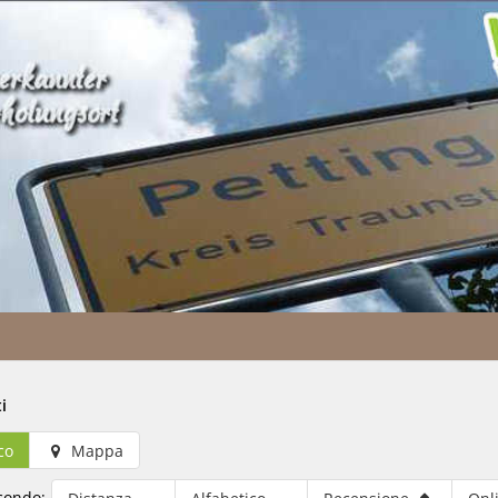
i
co
Mappa
econdo: