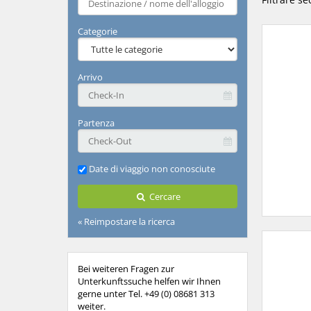
more
characters
Categorie
for
results.
Arrivo
Partenza
Date di viaggio non conosciute
Cercare
« Reimpostare la ricerca
Bei weiteren Fragen zur
Unterkunftssuche helfen wir Ihnen
gerne unter Tel. +49 (0) 08681 313
weiter.