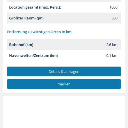
Location gesamt (max. Pers.):
1000
Größter Raum (qm):
300
Entfernung zu wichtigen Orten in km
Bahnhof (km)
2,6 km
Havenwelten/Zentrum (km)
0,1 km
Details & anfragen
merken