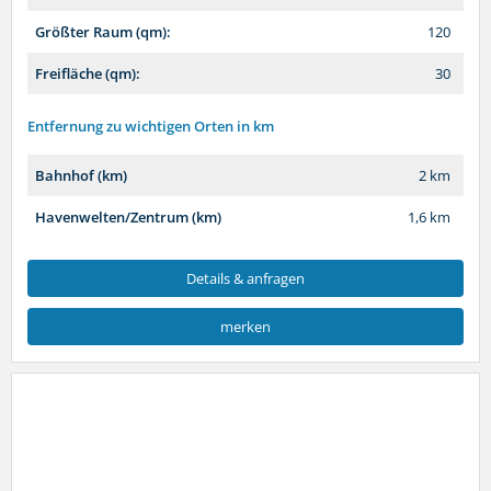
Größter Raum (qm):
120
Freifläche (qm):
30
Entfernung zu wichtigen Orten in km
Bahnhof (km)
2 km
Havenwelten/Zentrum (km)
1,6 km
Details & anfragen
merken