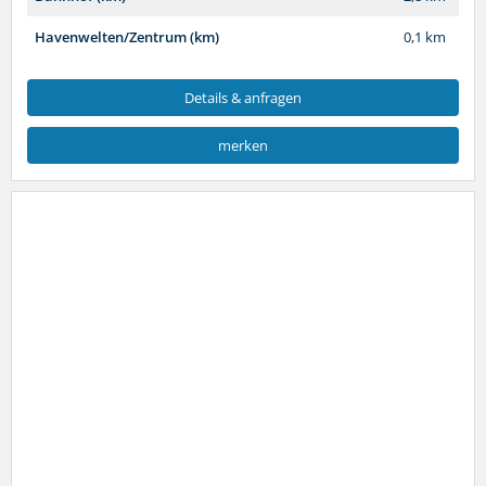
Havenwelten/Zentrum (km)
0,1 km
Details & anfragen
merken